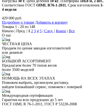
Нагрузка
30 т
, Цена деления
10 кг
, Платформа
5х0,8 м, 2 шт.
,
Соответствие ГОСТ
OIML R76-1-2011
, Срок изготовления
3-
4 недели
429 000 руб.
Подробнее о товаре
Добавить в корзину
Товары 1 - 20 из 148
Начало | Пред. |
1
2
3
4
5
|
След.
|
Конец
|
Все
О
нас
ЧЕСТНАЯ ЦЕНА
Продаем по ценам заводов изготовителей
или дешевле
БОЛЬШОЙ АССОРТИМЕНТ
Предлагаем более 70 типов весов
более 3500 моделей
ПОМОЩЬ НА ВСЕХ ЭТАПАХ
Поможем выбрать, организуем доставку,
найдем ближайший сервис, поможем с поверкой
Международная сертификация
Гарантия на всю продукцию до 5 лет
ГОСТ OIML R 76-1-2011, ГОСТ Р 53228-2008