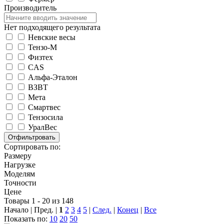
Производитель
Нет подходящего результата
Невские весы
Тензо-М
Физтех
CAS
Альфа-Эталон
ВЗВТ
Мета
Смартвес
Тензосила
УралВес
Сортировать по:
Размеру
Нагрузке
Моделям
Точности
Цене
Товары 1 - 20 из 148
Начало | Пред. |
1
2
3
4
5
|
След.
|
Конец
|
Все
Показать по:
10
20
50