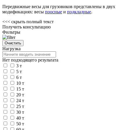
Передвижные весы для грузовиков представлены в двух
модификациях: весы
поосные
и
подкладные
.
<<<
скрыть полный текст
Получить консультацию
Фильтры
Нагрузка
Нет подходящего результата
3 т
5 т
6 т
10 т
15 т
20 т
24 т
25 т
30 т
40 т
50 т
60 т