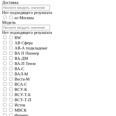
Доставка
Нет подходящего результата
из Москвы
Модель
Нет подходящего результата
RW
АВ Сфера
АВ-А подкладные
ВА П Пионер
ВА-ДМ
ВА-П Тензо
ВА-С
ВАЛ-М
Веста-М
ВСА-С
ВСУ-К
ВСУ-Т-Б
ВСУ-Т-П
Исток
МВСК
Фермер