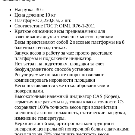
Нагрузка:
30 т
Цена деления:
10 кг
Платформа:
3,2х0,8 м, 2 шт.
Соответствие ГОСТ:
OIML R76-1-2011
Краткое описание:
весы предназначены для
взвешивания двух и трехосных мостов целиком.
Весы представляют собой 2 весовые платформы на 8
балочных тензодатчиках.
Запуск весов в работу за час: просто расставьте
платформы и подключите индикатор.
Нет затрат на подготовку площадки за счет
бесфундаментного способа установки.
Регулируемые по высоте опоры позволяют
компенсировать неровности площадки
Весы поставляются уже откалиброванными и
поверенными.
Высокоточный надежный индикатор CAS (Корея),
герметичные разъемы и датчики класса точности С3
сохраняют 100% точность весов при воздействии
внешних факторов: влажность, статические нагрузки,
изменение температуры.
Верхний лист 6 мм, ортотропная конструкция и
внедрение центральной поперечной балки с датчиками
позволило на 70% увеличить жесткость весов.