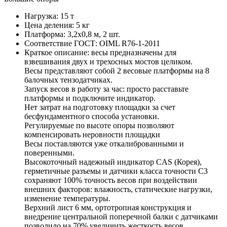
Нагрузка:
15 т
Цена деления:
5 кг
Платформа:
3,2х0,8 м, 2 шт.
Соответствие ГОСТ:
OIML R76-1-2011
Краткое описание:
весы предназначены для
взвешивания двух и трехосных мостов целиком.
Весы представляют собой 2 весовые платформы на 8
балочных тензодатчиках.
Запуск весов в работу за час: просто расставьте
платформы и подключите индикатор.
Нет затрат на подготовку площадки за счет
бесфундаментного способа установки.
Регулируемые по высоте опоры позволяют
компенсировать неровности площадки
Весы поставляются уже откалиброванными и
поверенными.
Высокоточный надежный индикатор CAS (Корея),
герметичные разъемы и датчики класса точности С3
сохраняют 100% точность весов при воздействии
внешних факторов: влажность, статические нагрузки,
изменение температуры.
Верхний лист 6 мм, ортотропная конструкция и
внедрение центральной поперечной балки с датчиками
позволило на 70% увеличить жесткость весов.