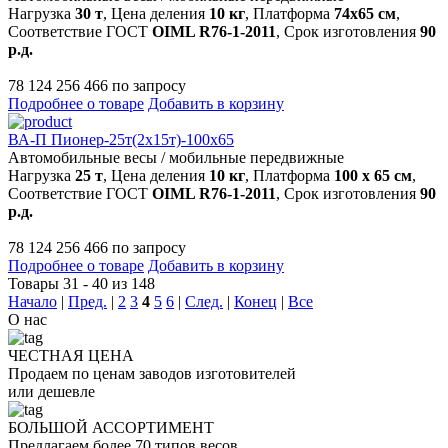
Нагрузка
30 т
, Цена деления
10 кг
, Платформа
74х65 см
,
Соответствие ГОСТ
OIML R76-1-2011
, Срок изготовления
90
р.д.
78 124 256 466 по запросу
Подробнее о товаре
Добавить в корзину
ВА-П Пионер-25т(2х15т)-100х65
Автомобильные весы
/
мобильные передвижные
Нагрузка
25 т
, Цена деления
10 кг
, Платформа
100 х 65 см
,
Соответствие ГОСТ
OIML R76-1-2011
, Срок изготовления
90
р.д.
78 124 256 466 по запросу
Подробнее о товаре
Добавить в корзину
Товары 31 - 40 из 148
Начало
|
Пред.
|
2
3
4
5
6
|
След.
|
Конец
|
Все
О
нас
ЧЕСТНАЯ ЦЕНА
Продаем по ценам заводов изготовителей
или дешевле
БОЛЬШОЙ АССОРТИМЕНТ
Предлагаем более 70 типов весов