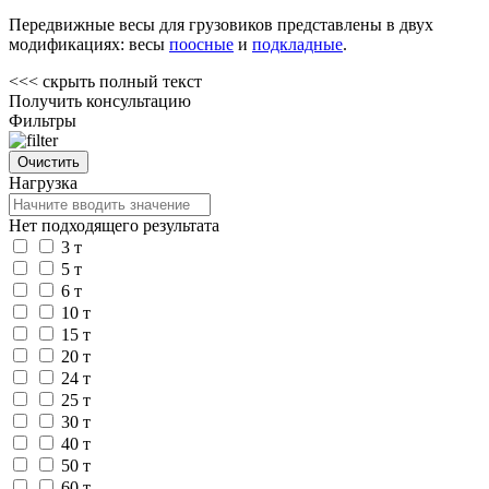
Передвижные весы для грузовиков представлены в двух
модификациях: весы
поосные
и
подкладные
.
<<<
скрыть полный текст
Получить консультацию
Фильтры
Нагрузка
Нет подходящего результата
3 т
5 т
6 т
10 т
15 т
20 т
24 т
25 т
30 т
40 т
50 т
60 т