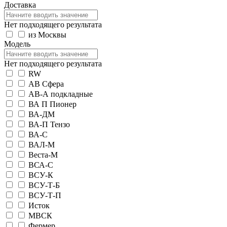
Доставка
Нет подходящего результата
из Москвы
Модель
Нет подходящего результата
RW
АВ Сфера
АВ-А подкладные
ВА П Пионер
ВА-ДМ
ВА-П Тензо
ВА-С
ВАЛ-М
Веста-М
ВСА-С
ВСУ-К
ВСУ-Т-Б
ВСУ-Т-П
Исток
МВСК
Фермер