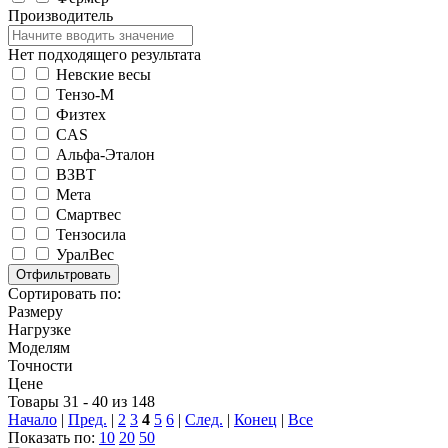
Производитель
Нет подходящего результата
Невские весы
Тензо-М
Физтех
CAS
Альфа-Эталон
ВЗВТ
Мета
Смартвес
Тензосила
УралВес
Сортировать по:
Размеру
Нагрузке
Моделям
Точности
Цене
Товары 31 - 40 из 148
Начало
|
Пред.
|
2
3
4
5
6
|
След.
|
Конец
|
Все
Показать по:
10
20
50