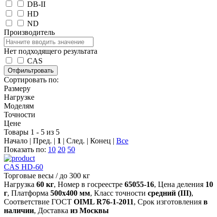
DB-II
HD
ND
Производитель
Нет подходящего результата
CAS
Сортировать по:
Размеру
Нагрузке
Моделям
Точности
Цене
Товары 1 - 5 из 5
Начало | Пред. |
1
| След. | Конец
|
Все
Показать по:
10
20
50
CAS HD-60
Торговые весы
/
до 300 кг
Нагрузка
60 кг
, Номер в госреестре
65055-16
, Цена деления
10
г
, Платформа
500х400 мм
, Класс точности
средний (III)
,
Соответствие ГОСТ
OIML R76-1-2011
, Срок изготовления
в
наличии
, Доставка
из Москвы