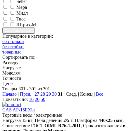
Seller
Мера
Мидл
Твес
Штрих-М
Популярное в категории:
со стойкой
без стойки
товарные
Сортировать по:
Размеру
Нагрузке
Моделям
Точности
Цене
Товары 301 - 301 из 301
Начало
|
Пред.
|
27
28
29
30
31
| След. | Конец
|
Все
Показать по:
10
20
50
CAS AP-15EXbt
Торговые весы
/
электронные
Нагрузка
15 кг
, Цена деления
2/5 г
, Платформа
440х255 мм
,
Соответствие ГОСТ
OIML R76-1-2011
, Срок изготовления
в
наличии
, Доставка
из Москвы