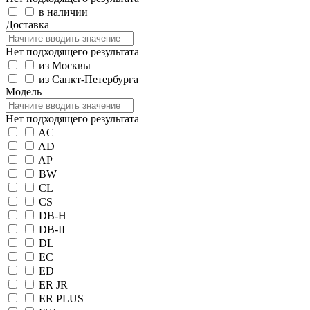
в наличии
Доставка
Нет подходящего результата
из Москвы
из Санкт-Петербурга
Модель
Нет подходящего результата
AC
AD
AP
BW
CL
CS
DB-H
DB-II
DL
EC
ED
ER JR
ER PLUS