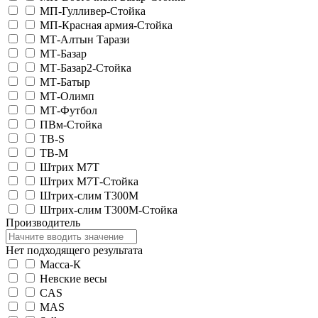
МП-Гулливер-Стойка
МП-Красная армия-Стойка
МТ-Алтын Тарази
МТ-Базар
МТ-Базар2-Стойка
МТ-Батыр
МТ-Олимп
МТ-Футбол
ПВм-Стойка
ТВ-S
ТВ-М
Штрих М7Т
Штрих М7Т-Стойка
Штрих-слим Т300М
Штрих-слим Т300М-Стойка
Производитель
Нет подходящего результата
Масса-К
Невские весы
CAS
MAS