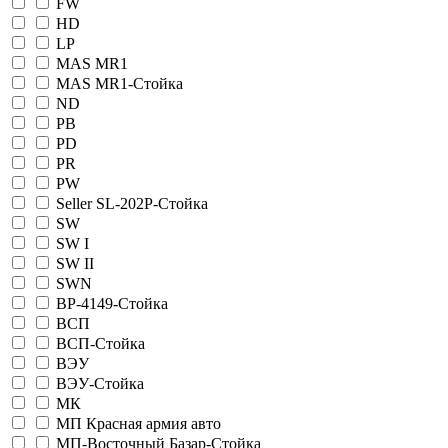
FW
HD
LP
MAS MR1
MAS MR1-Стойка
ND
PB
PD
PR
PW
Seller SL-202P-Стойка
SW
SW I
SW II
SWN
ВР-4149-Стойка
ВСП
ВСП-Стойка
ВЭУ
ВЭУ-Стойка
МК
МП Красная армия авто
МП-Восточный Базар-Стойка