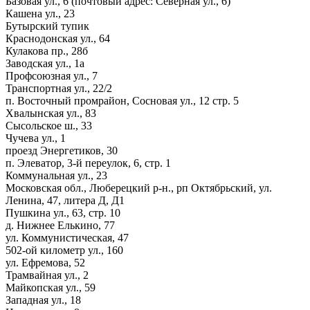
Базовая ул., 6 (почтовый адрес: Северная ул., 6)
Кашена ул., 23
Бутырский тупик
Краснодонская ул., 64
Кулакова пр., 28б
Заводская ул., 1а
Профсоюзная ул., 7
Транспортная ул., 22/2
п. Восточный промрайон, Сосновая ул., 12 стр. 5
Хвалынская ул., 83
Сысольское ш., 33
Чучева ул., 1
проезд Энергетиков, 30
п. Элеватор, 3-й переулок, 6, стр. 1
Коммунальная ул., 23
Московская обл., Люберецкий р-н., рп Октябрьский, ул.
Ленина, 47, литера Д, Д1
Пушкина ул., 63, стр. 10
д. Нижнее Елькино, 77
ул. Коммунистическая, 47
502-ой километр ул., 160
ул. Ефремова, 52
Трамвайная ул., 2
Майкопская ул., 59
Западная ул., 18