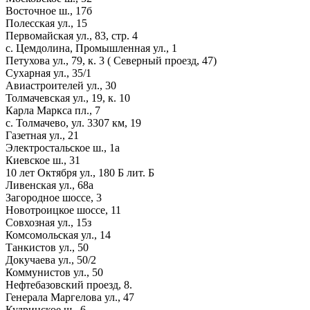
Восточное ш., 17б
Полесская ул., 15
Первомайская ул., 83, стр. 4
с. Цемдолина, Промышленная ул., 1
Петухова ул., 79, к. 3 ( Северный проезд, 47)
Сухарная ул., 35/1
Авиастроителей ул., 30
Толмачевская ул., 19, к. 10
Карла Маркса пл., 7
с. Толмачево, ул. 3307 км, 19
Газетная ул., 21
Электростальское ш., 1а
Киевское ш., 31
10 лет Октября ул., 180 Б лит. Б
Ливенская ул., 68а
Загородное шоссе, 3
Новотроицкое шоссе, 11
Совхозная ул., 15з
Комсомольская ул., 14
Танкистов ул., 50
Докучаева ул., 50/2
Коммунистов ул., 50
Нефтебазовский проезд, 8.
Генерала Маргелова ул., 47
Кудринское ш., 6