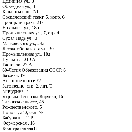
Целинная ул., 8
Объездная ул., 3
Канашское ш., 7/1
Свердловский тракт, 5, копр. 6
Троицкий тракт, 21а
Нахимова ул., 18п
Промышленная ул., 7, стр. 4
Сухая Падь ул., 3
Маяковского ул., 232
Лесокомбинатская ул., 30
Промышленная ул., 18д
Пушкина, 219 А
Гастелло, 23 А
60-Летия Образования СССР, 6
Базовая, 19
Анапское шоссе 72
Заготзерно, стр. 2, лит. Т
Мичурина, 7
мкр. им. Генерала Корявко, 16
Талажское шоссе, 45
Рождественского, 5
Попова, 242, скл. №1
Бабуркина, 11В
Фермерская , 16
Кооперативная 8