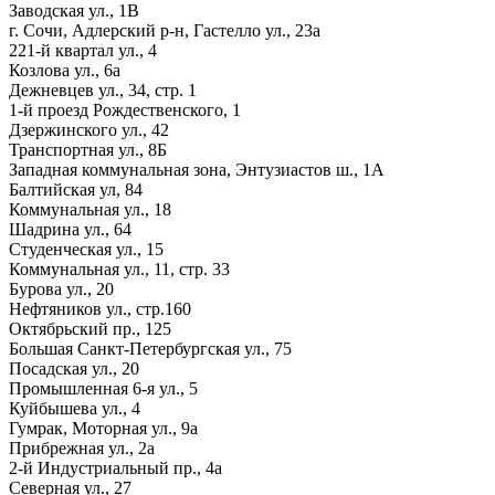
Заводская ул., 1В
г. Сочи, Адлерский р-н, Гастелло ул., 23а
221-й квартал ул., 4
Козлова ул., 6а
Дежневцев ул., 34, стр. 1
1-й проезд Рождественского, 1
Дзержинского ул., 42
Транспортная ул., 8Б
Западная коммунальная зона, Энтузиастов ш., 1А
Балтийская ул, 84
Коммунальная ул., 18
Шадрина ул., 64
Студенческая ул., 15
Коммунальная ул., 11, стр. 33
Бурова ул., 20
Нефтяников ул., стр.160
Октябрьский пр., 125
Большая Санкт-Петербургская ул., 75
Посадская ул., 20
Промышленная 6-я ул., 5
Куйбышева ул., 4
Гумрак, Моторная ул., 9а
Прибрежная ул., 2а
2-й Индустриальный пр., 4а
Северная ул., 27