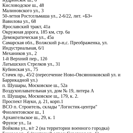
Кисловодское ш., 48
Малиновского ул., 3
50-летия Ростсельмаша ул., 2-6/22, лит. «БЗ»
Вавилова ул., 68
Ярославский тракт, 41а
Окружная дорога, 185 км, стр. 6а
Демократическая ул., 45а
Самарская обл., Волжский р-н,с. Преображенка, ул.
Индустриальная, 6/1
Механиков ул., 2
1-й Верхний пер., 12б
Латышских Стрелков ул., 31
Кубинская ул., 75
Стачек пр., 45/2 (пересечение Ново-Овсянниковской ул. и
Баррикадной ул.)
п. Шушары, Московское ш., 52а
Воздухоплавательная ул, дом № 19, литера А
п. Шушары, Московское ш,, 179, к. 2.
Проспект Науки, д. 21, корп.1
ВСО п. Строитель, склады "Логистик-центра"
Фиолентовское ш., 1
Архангельское ш., 29, к. 1
Фрунзе ул., 1а
Войкова ул., в/г 2 (на территории военного городка)