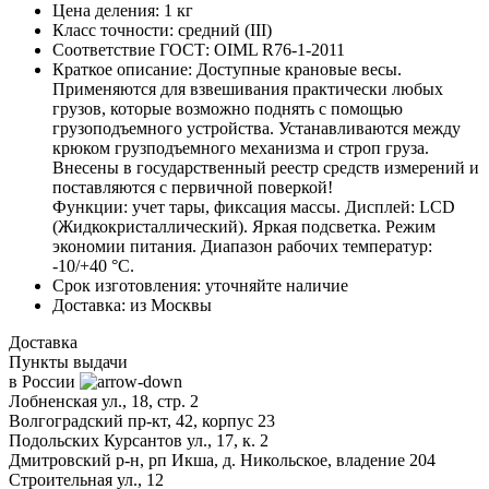
Цена деления:
1 кг
Класс точности:
средний (III)
Соответствие ГОСТ:
OIML R76-1-2011
Краткое описание:
Доступные крановые весы.
Применяются для взвешивания практически любых
грузов, которые возможно поднять с помощью
грузоподъемного устройства. Устанавливаются между
крюком грузподъемного механизма и строп груза.
Внесены в государственный реестр средств измерений и
поставляются с первичной поверкой!
Функции: учет тары, фиксация массы. Дисплей: LСD
(Жидкокристаллический). Яркая подсветка. Режим
экономии питания. Диапазон рабочих температур:
-10/+40 °С.
Срок изготовления:
уточняйте наличие
Доставка:
из Москвы
Доставка
Пункты
выдачи
в
России
Лобненская ул., 18, стр. 2
Волгоградский пр-кт, 42, корпус 23
Подольских Курсантов ул., 17, к. 2
Дмитровский р-н, рп Икша, д. Никольское, владение 204
Строительная ул., 12