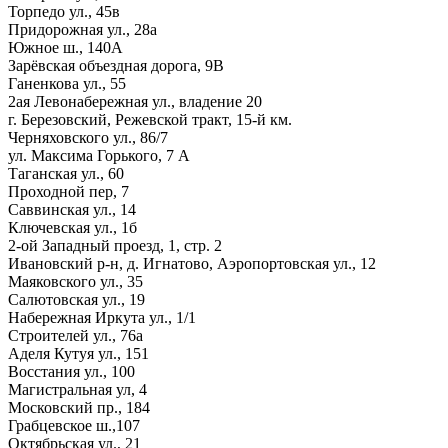
Торпедо ул., 45в
Придорожная ул., 28а
Южное ш., 140А
Зарёвская объездная дорога, 9В
Ганенкова ул., 55
2ая Левонабережная ул., владение 20
г. Березовский, Режевской тракт, 15-й км.
Черняховского ул., 86/7
ул. Максима Горького, 7 А
Таганская ул., 60
Проходной пер, 7
Саввинская ул., 14
Ключевская ул., 1б
2-ой Западный проезд, 1, стр. 2
Ивановский р-н, д. Игнатово, Аэропортовская ул., 12
Маяковского ул., 35
Салютовская ул., 19
Набережная Иркута ул., 1/1
Строителей ул., 76а
Аделя Кутуя ул., 151
Восстания ул., 100
Магистральная ул, 4
Московский пр., 184
Грабцевское ш.,107
Октябрьская ул., 21