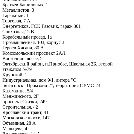
Братьев Башиловых, 1
Металлистов, 3
Гаражный, 1
Торговая, 7 А
Энергетиков, ГСК Газовик, гараж 301
Совхозная,15 В
Корабельный проезд, 1а
Промышленная, 103, корпус 3
Героев Хасана, 80 А
Комсомольский проспект 2А/1
Восточное шоссе, 5
Октябрьский район, п.Приобье, Школьная 2Б, второй
этаж.пом №79
Крупской, 1
Индустриальная, дом 9/1, литера "О"
пятигорск "Промзона-2", территория СУМС-23
Казамкина, 5/4
Менжинского, 2Г
проспект Стачки, 249
Строительная, 42
Ярославский тракт, 41
Московское шоссе, 147
Объездная, 28 А
Мальцева, 4
Вологодская, 14 А