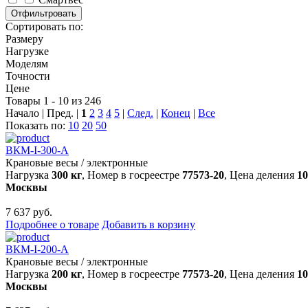
Сортировать по:
Размеру
Нагрузке
Моделям
Точности
Цене
Товары 1 - 10 из 246
Начало | Пред. |
1
2
3
4
5
|
След.
|
Конец
|
Все
Показать по:
10
20
50
ВКМ-I-300-А
Крановые весы
/
электронные
Нагрузка
300 кг
, Номер в госреестре
77573-20
, Цена деления
10
Москвы
7 637 руб.
Подробнее о товаре
Добавить в корзину
ВКМ-I-200-А
Крановые весы
/
электронные
Нагрузка
200 кг
, Номер в госреестре
77573-20
, Цена деления
10
Москвы