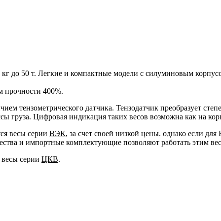
0 кг до 50 т. Легкие и компактные модели с силуминовым корпу
м прочности 400%.
ием тензометрического датчика. Тензодатчик преобразует степе
сы груза. Цифровая индикация таких весов возможна как на кор
ся весы серии
ВЭК
, за счет своей низкой цены. однако если дл
чества и импортные комплектующие позволяют работать этим вес
а весы серии
ЦКВ
.