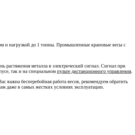
сом и нагрузкой до 1 тонны. Промышленные крановые весы с
нь растяжения металла в электрический сигнал. Сигнал при
пусе, так и на специальном
пульте дистанционного управления
.
я Вас важна бесперебойная работа весов, рекомендуем обратить
ам даже в самых жестких условиях эксплуатации.