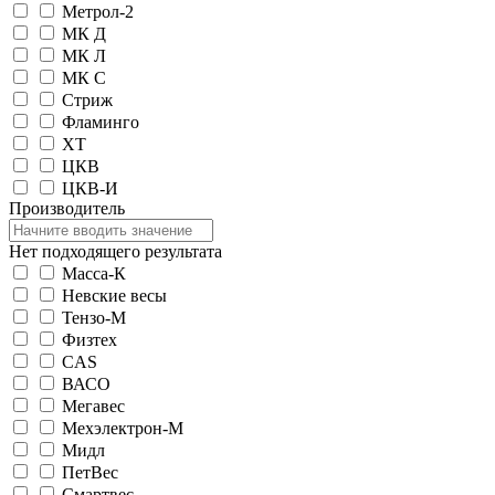
Метрол-2
МК Д
МК Л
МК С
Стриж
Фламинго
ХТ
ЦКВ
ЦКВ-И
Производитель
Нет подходящего результата
Масса-К
Невские весы
Тензо-М
Физтех
CAS
ВАСО
Мегавес
Мехэлектрон-М
Мидл
ПетВес
Смартвес