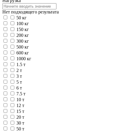
Нагрузка
Нет подходящего результата
50 кг
100 кг
150 кг
200 кг
300 кг
500 кг
600 кг
1000 кг
1.5 т
2 т
3 т
5 т
6 т
7.5 т
10 т
12 т
15 т
20 т
30 т
50 т