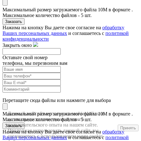
Максимальный размер загружаемого файла 10M в формате .
Максимальное количество файлов - 5 шт.
Заказать
Нажима на кнопку Вы даете свое согласие на
обработку
Ваших персональных данных
и соглашаетесь с
политикой
конфиденциальности
Закрыть окно
Оставьте свой номер
телефона, мы перезвоним вам
Перетащите сюда файлы или нажмите для выбора
Данный веб-сайт использует cookie-файлы в
Максимальный размер загружаемого файла 10M в формате .
целях предоставления вам лучшего
Максимальное количество файлов - 5 шт.
пользовательского опыта на нашем сайте.
Заказать
Принять
Продолжая использовать данный сайт, вы
Нажима на кнопку Вы даете свое согласие на
обработку
соглашаетесь с использованием нами cookie-
Ваших персональных данных
и соглашаетесь с
политикой