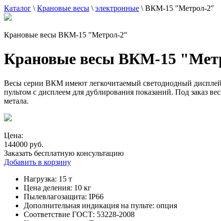
Каталог
\
Крановые весы
\
электронные
\
ВКМ-15 "Метрол-2"
Крановые весы ВКМ-15 "Метрол-2"
Крановые весы ВКМ-15 "Мет
Весы серии ВКМ имеют легкочитаемый светодиодный дисплей с
пультом с дисплеем для дублирования показаний. Под заказ в
метала.
Цена:
144000 руб.
Заказать бесплатную консультацию
Добавить в корзину
Нагрузка:
15 т
Цена деления:
10 кг
Пылевлагозащита:
IP66
Дополнительная индикация на пульте:
опция
Соответствие ГОСТ:
53228-2008