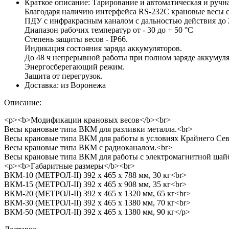
Краткое описание:
Тарирование и автоматическая и ручна
Благодаря наличию интерфейса RS-232C крановые весы с
ПДУ с инфракрасным каналом с дальностью действия до 
Диапазон рабочих температур от - 30 до + 50 °C
Степень защиты весов - IP66.
Индикация состояния заряда аккумуляторов.
До 48 ч непрерывной работы при полном заряде аккумуля
Энергосберегающий режим.
Защита от перегрузок.
Доставка:
из Воронежа
Описание:
<p><b>Модификации крановых весов</b><br>
Весы крановые типа ВКМ для разливки металла.<br>
Весы крановые типа ВКМ для работы в условиях Крайнего Сев
Весы крановые типа ВКМ с радиоканалом.<br>
Весы крановые типа ВКМ для работы с электромагнитной шай
<p><b>Габаритные размеры</b><br>
ВКМ-10 (МЕТРОЛ-II) 392 x 465 x 788 мм, 30 кг<br>
ВКМ-15 (МЕТРОЛ-II) 392 x 465 x 908 мм, 35 кг<br>
ВКМ-20 (МЕТРОЛ-II) 392 x 465 x 1320 мм, 65 кг<br>
ВКМ-30 (МЕТРОЛ-II) 392 x 465 x 1380 мм, 70 кг<br>
ВКМ-50 (МЕТРОЛ-II) 392 x 465 x 1380 мм, 90 кг</p>