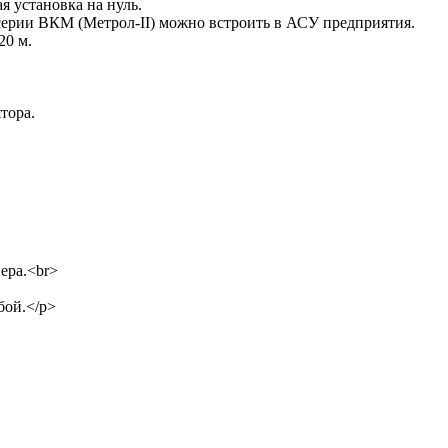
я установка на нуль.
ерии ВКМ (Метрол-II) можно встроить в АСУ предприятия.
20 м.
тора.
ера.<br>
бой.</p>