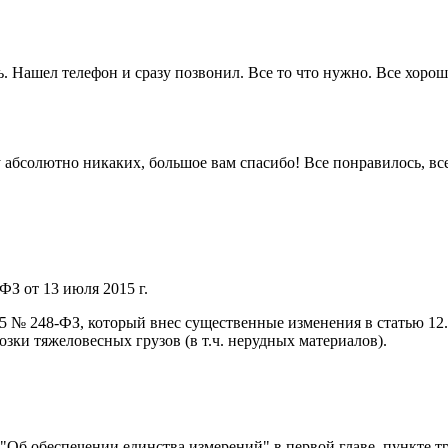
. Нашел телефон и сразу позвонил. Все то что нужно. Все хорошо
 ну абсолютно никаких, большое вам спасибо! Все понравилось, в
ФЗ от 13 июля 2015 г.
015 № 248-ФЗ, который внес существенные изменения в статью 1
ки тяжеловесных грузов (в т.ч. нерудных материалов).
) "Об обеспечении единства измерений" в первой главе, пункте т