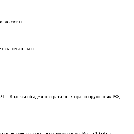
, до связи.
се исключительно.
2.21.1 Кодекса об административных правонарушениях РФ,
ри определяет сферы госрегулирования. Всего 19 сфер.