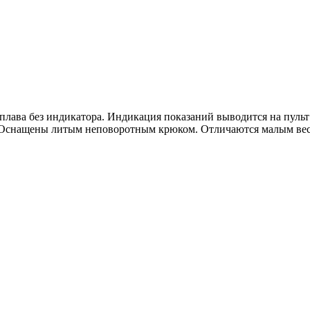
лава без индикатора. Индикация показаний выводится на пульт
а. Оснащены литым неповоротным крюком. Отличаются малым вес