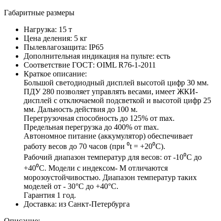
Габаритные размеры
Нагрузка:
15 т
Цена деления:
5 кг
Пылевлагозащита:
IP65
Дополнительная индикация на пульте:
есть
Соответствие ГОСТ:
OIML R76-1-2011
Краткое описание:
Большой светодиодный дисплей высотой цифр 30 мм.
ПДУ 280 позволяет управлять весами, имеет ЖКИ-
дисплей с отключаемой подсветкой и высотой цифр 25
мм. Дальность действия до 100 м.
Перегрузочная способность до 125% от max.
Предельная перегрузка до 400% от max.
Автономное питание (аккумулятор) обеспечивает
работу весов до 70 часов (при ⁰t = +20⁰C).
Рабочий диапазон температур для весов: от -10⁰C до
+40⁰C. Модели с индексом- М отличаются
морозоустойчивостью. Диапазон температур таких
моделей от - 30°С до +40°С.
Гарантия 1 год.
Доставка:
из Санкт-Петербурга
Описание: