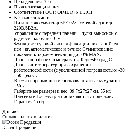
Цена деления:
5 кг
Пылевлагозащита:
нет
Соответствие ГОСТ:
OIML R76-1-2011
Краткое описание:
Питание: аккумулятор 6В/10Ач, сетевой адаптер
220В/6В2А.
Управление с передней панели + пульт выносной с
радиосигналом до 10 м.
Функции: звуковой сигнал фиксации показаний, ед.
изм.: кг, автоматическое и ручное Суммирование
показаний, тарокомпенсация до 50% MAX.
Диапазон рабочих температур: -10 до +40 град С.
Диапазон температур при сохранении
работоспособности (с увеличенной погрешностью):-30
+50 град С.
Время непрерывного использования от аккумулятора –
150 ч.
Габаритные размеры и вес: 89,7x27x27 см, 55 кг.
Внесены в Госреестр и поставляются с поверкой.
Гарантия 1 год.
Доставка
Отзывы наших клиентов
Эссен Продакшн