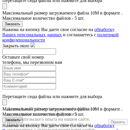
Перетащите сюда файлы или нажмите для выбора
Максимальный размер загружаемого файла 10M в формате .
Максимальное количество файлов - 5 шт.
Заказать
Нажима на кнопку Вы даете свое согласие на
обработку
Ваших персональных данных
и соглашаетесь с
политикой
конфиденциальности
Закрыть окно
Оставьте свой номер
телефона, мы перезвоним вам
Перетащите сюда файлы или нажмите для выбора
Данный веб-сайт использует cookie-файлы в
Максимальный размер загружаемого файла 10M в формате .
целях предоставления вам лучшего
Максимальное количество файлов - 5 шт.
пользовательского опыта на нашем сайте.
Заказать
Принять
Продолжая использовать данный сайт, вы
Нажима на кнопку Вы даете свое согласие на
обработку
соглашаетесь с использованием нами cookie-