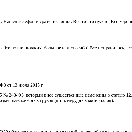
. Нашел телефон и сразу позвонил. Все то что нужно. Все хорошо
 ну абсолютно никаких, большое вам спасибо! Все понравилось, в
ФЗ от 13 июля 2015 г.
015 № 248-ФЗ, который внес существенные изменения в статью 1
ки тяжеловесных грузов (в т.ч. нерудных материалов).
) "Об обеспечении единства измерений" в первой главе, пункте т