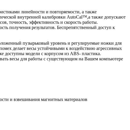
стиками линейности и повторяемости, а также
тической внутренней калибровки AutoCal™,а также допускают
в, точность, эффективность и скорость работы.
сть получения результатов. Беспрепятственный доступ к
положенный пузырьковый уровень и регулируемые ножки для
 помех делает весы устойчивыми к воздействию агрессивных
же доступны модели с корпусом из АBS- пластика.
овать весы для работы с существующим на Вашем компьютере
ности и взвешивания магнитных материалов