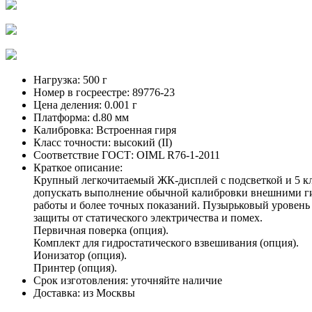
Нагрузка:
500 г
Номер в госреестре:
89776-23
Цена деления:
0.001 г
Платформа:
d.80 мм
Калибровка:
Встроенная гиря
Класс точности:
высокий (II)
Соответствие ГОСТ:
OIML R76-1-2011
Краткое описание:
Крупный легкочитаемый ЖК-дисплей с подсветкой и 5 кл
допускать выполнение обычной калибровки внешними гир
работы и более точных показаний. Пузырьковый уровень
защиты от статического электричества и помех.
Первичная поверка (опция).
Комплект для гидростатического взвешивания (опция).
Ионизатор (опция).
Принтер (опция).
Срок изготовления:
уточняйте наличие
Доставка:
из Москвы