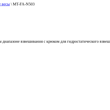
 весы
\
MT-FA-N503
м диапазоне взвешивания с крюком для гидростатического взвеш