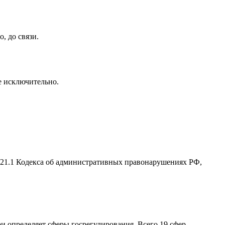
, до связи.
се исключительно.
2.21.1 Кодекса об административных правонарушениях РФ,
ри определяет сферы госрегулирования. Всего 19 сфер.