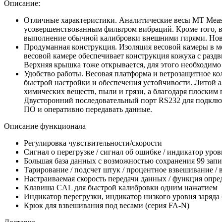
Описание:
Отличные характеристики. Аналитические весы MT Meas
усовершенствованным фильтром вибраций. Кроме того, 
выполнение обычной калибровки внешними гирями. Новые
Продуманная конструкция. Изоляция весовой камеры в мо
весовой камере обеспечивает конструкция кожуха с раз
Верхняя крышка тоже открывается, для этого необходимо 
Удобство работы. Весовая платформа и ветрозащитное к
быстрой настройки и обеспечения устойчивости. Литой 
химических веществ, пыли и грязи, а благодаря плоским
Двусторонний последовательный порт RS232 для подключ
ПО и оперативно передавать данные.
Описание функционала
Регулировка чувствительности/скорости
Сигнал о перегрузке / сигнал об ошибке / индикатор уров
Большая база данных с возможностью сохранения 99 зап
Тарирование / подсчет штук / процентное взвешивание 
Настраиваемая скорость передачи данных / функция опре
Клавиша CAL для быстрой калибровки одним нажатием
Индикатор перегрузки, индикатор низкого уровня заряда
Крюк для взвешивания под весами (серия FA-N)