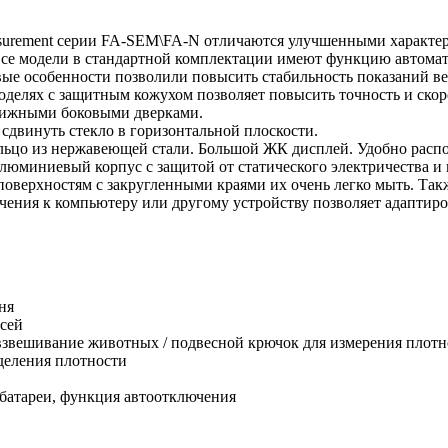
urement серии FA-SEM\FA-N отличаются улучшенными характери
все модели в стандартной комплектации имеют функцию автома
 особенности позволили повысить стабильность показаний весо
делях с защитным кожухом позволяет повысить точность и скоро
движными боковыми дверками.
сдвинуть стекло в горизонтальной плоскости.
ольцо из нержавеющей стали. Большой ЖК дисплей. Удобно рас
алюминиевый корпус с защитой от статического электричества и
 поверхностям с закругленными краями их очень легко мыть. Так
ения к компьютеру или другому устройству позволяет адаптир
ня
исей
/ взвешивание животных / подвесной крючок для измерения плот
деления плотности
 батареи, функция автоотключения