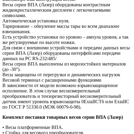
Весы серии ВПА (Лазер) оборудованы контрастным
жидкокристаллическим дисплеем с легкочитаемыми
символами.
Автоматическая установка нуля.
Тарирование – обнуление массы тары во всем диапазоне
взвешивания.
Есть устройство установки по уровню – ампула уровня, а так
же регулируемые по высоте ножки.
Для связи с внешними устройствами и передачи данных весы
серии ВПА (Лазер) оборудованы интерфейсами передачи
данных на PC RS-232/485/
Весы серии ВПА выполнены из морозостойких материалов
(до -30°).
Весы защищены от перегрузки и динамических нагрузок
Весовой терминал с расширенными функциями
В зависимости от модели возможно взрывозащищенное
исполнение. В этом случае весоизмерительный
преобразователь и тензорезисторный весоизмерительный
датчик имеют уровень взрывозащиты 0ЕхiaIICT6 или ЕхiaIIC
по ГОСТ Р 51330.0 (МЭК 60079-0-98).
Комплект поставки товарных весов серии ВПА (Лазер)
• Весы платформенные ВПА.
• Стойка для весового преобразователя.