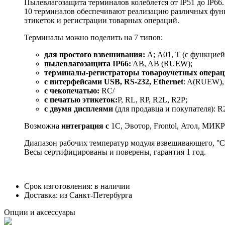
Пылевлагозащита терминалов колеблется от IP51 до IP66.
10 терминалов обеспечивают реализацию различных функц
этикеток и регистрации товарных операций.
Терминалы можно поделить на 7 типов:
для простого взвешивания:
A; А01, T (с функцией
пылевлагозащита IP66:
AB, AB (RUEW);
терминалы-регистраторы товароучетных опера
с
интерфейсами
USB, RS-232, Ethernet
: A(RUEW), 
с чекопечатью:
RC/
с печатью этикеток:
P, RL, RP, R2L, R2P;
с двумя дисплеями
(для продавца и покупателя): R
Возможна
интеграция с
1С, Эвотор, Frontol, Атол, МИК
Диапазон рабочих температур модуля взвешивающего, °С 
Весы сертифицированы и поверены, гарантия 1 год.
Срок изготовления:
в наличии
Доставка:
из Санкт-Петербурга
Опции и аксессуары