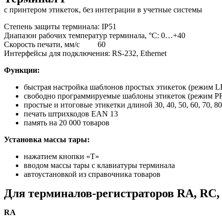
с принтером этикеток, без интеграции в учетные системы
Степень защиты терминала: IP51
Диапазон рабочих температур терминала, °С: 0…+40
Скорость печати, мм/с 60
Интерфейсы для подключения: RS-232, Ethernet
Функции:
быстрая настройка шаблонов простых этикеток (режим L
свободно программируемые шаблоны этикеток (режим P
простые и итоговые этикетки длиной 30, 40, 50, 60, 70, 80
печать штрихкодов EAN 13
память на 20 000 товаров
Установка массы тары:
нажатием кнопки «T»
вводом массы тары с клавиатуры терминала
автоустановкой из справочника товаров
Для терминалов-регистраторов RA, RC,
RA