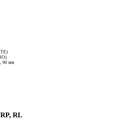
ITE)
RO)
, 90 мм
 RP, RL