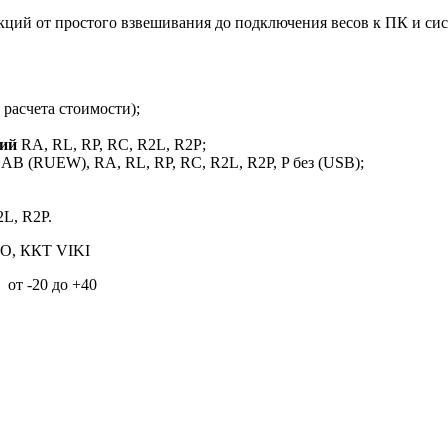
ий от простого взвешивания до подключения весов к ПК и сист
 расчета стоимости);
ций
RA, RL, RP, RC, R2L, R2P;
AB (RUEW), RA, RL, RP, RC, R2L, R2P, P без (USB);
2L, R2P.
РО, ККТ VIKI
от -20 до +40