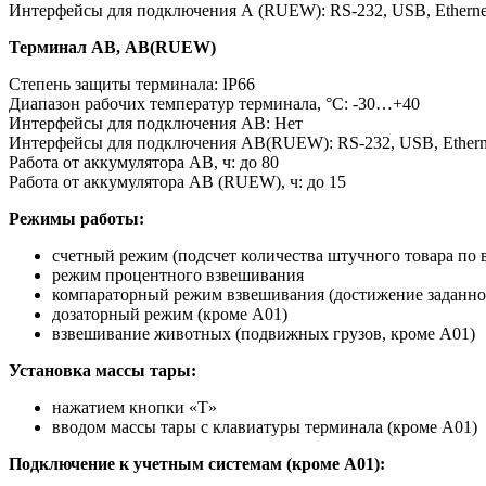
Интерфейсы для подключения А (RUEW): RS-232, USB, Ethernet
Терминал АВ, АВ(RUEW)
Степень защиты терминала: IP66
Диапазон рабочих температур терминала, °С: -30…+40
Интерфейсы для подключения АВ: Нет
Интерфейсы для подключения АВ(RUEW): RS-232, USB, Etherne
Работа от аккумулятора АВ, ч: до 80
Работа от аккумулятора АВ (RUEW), ч: до 15
Режимы работы:
счетный режим (подсчет количества штучного товара по 
режим процентного взвешивания
компараторный режим взвешивания (достижение заданног
дозаторный режим (кроме А01)
взвешивание животных (подвижных грузов, кроме А01)
Установка массы тары:
нажатием кнопки «T»
вводом массы тары с клавиатуры терминала (кроме А01)
Подключение к учетным системам (кроме А01):