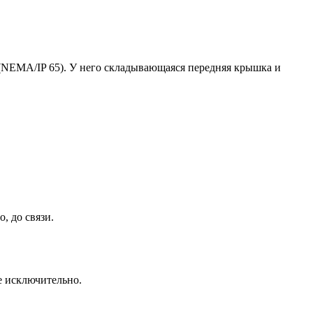
 (NEMA/IP 65). У него складывающаяся передняя крышка и
, до связи.
се исключительно.