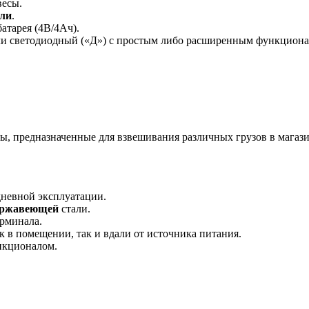
весы.
ли
.
атарея (4В/4Ач).
ли светодиодный («Д») с простым либо расширенным функциона
ы, предназначенные для взвешивания различных грузов в магази
дневной эксплуатации.
ержавеющей
стали.
рминала.
к в помещении, так и вдали от источника питания.
нкционалом.