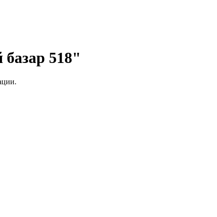
 базар 518"
ации.