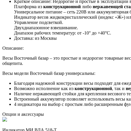
Краткое описание:
Недорогие и простые в эксплуатации 
Платформа из
конструкционной
либо
нержавеющей ста
Универсальное питание – сеть 220В или аккумуляторная б
Индикатор весов жидкокристаллический (индекс «Ж») и
Управление подсветкой.
Двухдиапазонное взвешивание.
Диапазон рабочих температур: от -10° до +40°C.
Доставка:
из Москвы
Описание:
Весы Восточный базар – это простые и недорогие товарные вес
общепита.
Весы модели Восточный базар универсальны:
Благодаря надежной конструкции весы подходят для еже
Возможно исполнение как из
конструкционной
, так и
н
Наличие нержавеющей стойки для крепления весового те
Встроенный аккумулятор позволяет использовать весы ка
4 индикатора на выбор с простым либо расширенным фу
Опции и аксессуары
Индикатор МИ ВДА 518-Т