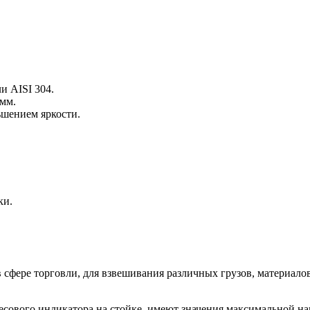
 AISI 304.
мм.
ьшением яркости.
ки.
фере торговли, для взвешивания различных грузов, материалов
ового индикатора на стойке, имеют значения максимальной наг