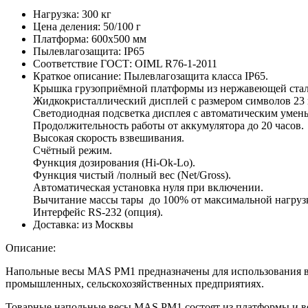
Нагрузка:
300 кг
Цена деления:
50/100 г
Платформа:
600х500 мм
Пылевлагозащита:
IP65
Соответствие ГОСТ:
OIML R76-1-2011
Краткое описание:
Пылевлагозащита класса IP65.
Крышка грузоприёмной платформы из нержавеющей стали
Жидкокристаллический дисплей с размером символов 23 
Светодиодная подсветка дисплея с автоматическим умен
Продолжительность работы от аккумулятора до 20 часов.
Высокая скорость взвешивания.
Счётный режим.
Функция дозирования (Hi-Ok-Lo).
Функция чистый /полный вес (Net/Gross).
Автоматическая установка нуля при включении.
Вычитание массы тары до 100% от максимальной нагруз
Интерфейс RS-232 (опция).
Доставка:
из Москвы
Описание:
Напольные весы MAS PM1 предназначены для использования в с
промышленных, сельскохозяйственных предприятиях.
Товарные напольные весы MAS PM1 состоят из платформы и вес