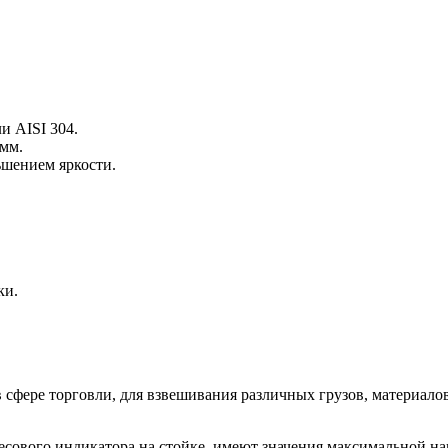
 AISI 304.
мм.
ьшением яркости.
ки.
фере торговли, для взвешивания различных грузов, материалов
ового индикатора на стойке, имеют значения максимальной наг