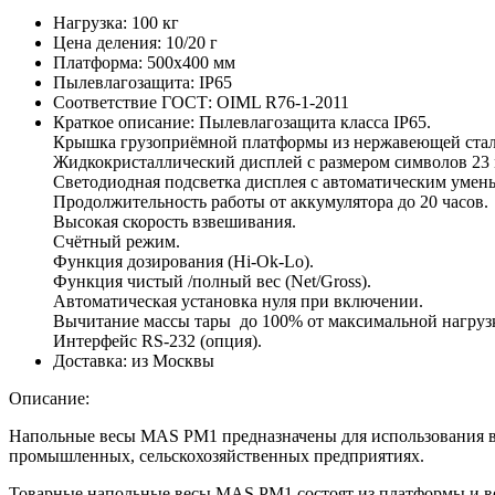
Нагрузка:
100 кг
Цена деления:
10/20 г
Платформа:
500х400 мм
Пылевлагозащита:
IP65
Соответствие ГОСТ:
OIML R76-1-2011
Краткое описание:
Пылевлагозащита класса IP65.
Крышка грузоприёмной платформы из нержавеющей стали
Жидкокристаллический дисплей с размером символов 23 
Светодиодная подсветка дисплея с автоматическим умен
Продолжительность работы от аккумулятора до 20 часов.
Высокая скорость взвешивания.
Счётный режим.
Функция дозирования (Hi-Ok-Lo).
Функция чистый /полный вес (Net/Gross).
Автоматическая установка нуля при включении.
Вычитание массы тары до 100% от максимальной нагруз
Интерфейс RS-232 (опция).
Доставка:
из Москвы
Описание:
Напольные весы MAS PM1 предназначены для использования в с
промышленных, сельскохозяйственных предприятиях.
Товарные напольные весы MAS PM1 состоят из платформы и вес