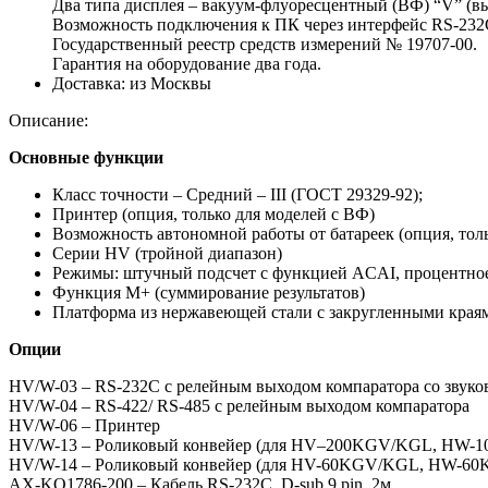
Два типа дисплея – вакуум-флуоресцентный (ВФ) “V” (в
Возможность подключения к ПК через интерфейс RS-23
Государственный реестр средств измерений № 19707-00.
Гарантия на оборудование два года.
Доставка:
из Москвы
Описание:
Основные функции
Класс точности – Средний – III (ГОСТ 29329-92);
Принтер (опция, только для моделей с ВФ)
Возможность автономной работы от батареек (опция, тол
Серии HV (тройной диапазон)
Режимы: штучный подсчет с функцией ACAI, процентное
Функция М+ (суммирование результатов)
Платформа из нержавеющей стали с закругленными краям
Опции
HV/W-03 – RS-232C с релейным выходом компаратора со звук
HV/W-04 – RS-422/ RS-485 с релейным выходом компаратора
HV/W-06 – Принтер
HV/W-13 – Роликовый конвейер (для HV–200KGV/KGL, HW
HV/W-14 – Роликовый конвейер (для HV-60KGV/KGL, HW-6
AX-KO1786-200 – Кабель RS-232C, D-sub 9 pin, 2м.