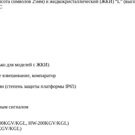
ысота символов 25мм) и жидкокристаллический (ЖКИ) “L” (выс
2C
ько для моделей с ЖКИ)
 взвешивание, компаратор
и (степень защиты платформы IP65)
овым сигналом
-100KGV/KGL, HW-200KGV/KGL)
0KGV/KGL)