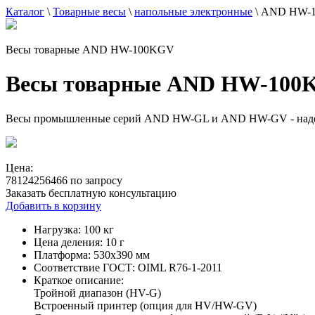
Каталог
\
Товарные весы
\
напольные электронные
\
AND HW-
Весы товарные AND HW-100KGV
Весы товарные AND HW-100
Весы промышленные серий AND HW-GL и AND HW-GV - надежн
Цена:
78124256466 по запросу
Заказать бесплатную консультацию
Добавить в корзину
Нагрузка:
100 кг
Цена деления:
10 г
Платформа:
530х390 мм
Соответствие ГОСТ:
OIML R76-1-2011
Краткое описание:
Тройной диапазон (HV-G)
Встроенный принтер (опция для HV/HW-GV)