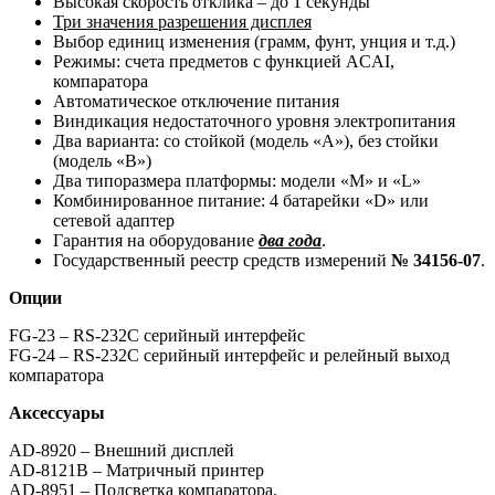
Высокая скорость отклика – до 1 секунды
Три значения разрешения дисплея
Выбор единиц изменения (грамм, фунт, унция и т.д.)
Режимы: счета предметов с функцией ACAI,
компаратора
Автоматическое отключение питания
Виндикация недостаточного уровня электропитания
Два варианта: со стойкой (модель «А»), без стойки
(модель «В»)
Два типоразмера платформы: модели «М» и «L»
Комбинированное питание: 4 батарейки «D» или
сетевой адаптер
Гарантия на оборудование
два года
.
Государственный реестр средств измерений
№ 34156-07
.
Опции
FG-23 – RS-232C серийный интерфейс
FG-24 – RS-232C серийный интерфейс и релейный выход
компаратора
Аксессуары
AD-8920 – Внешний дисплей
AD-8121В – Матричный принтер
AD-8951 – Подсветка компаратора.