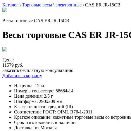
Каталог
\
Торговые весы
\
электронные
\
CAS ER JR-15CB
Весы торговые CAS ER JR-15CB
Весы торговые CAS ER JR-1
Цена:
11579 руб.
Заказать бесплатную консультацию
Добавить в корзину
Нагрузка:
15 кг
Номер в госреестре:
58664-14
Цена деления:
2/5 г
Платформа:
290х209 мм
Класс точности:
средний (III)
Соответствие ГОСТ:
OIML R76-1-2011
Краткое описание:
юджетные торговые весы со встроенн
Срок изготовления:
в наличии
Доставка:
из Москвы