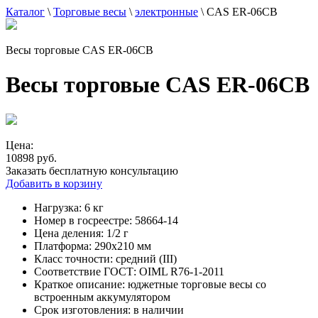
Каталог
\
Торговые весы
\
электронные
\
CAS ER-06СВ
Весы торговые CAS ER-06СВ
Весы торговые CAS ER-06СВ
Цена:
10898 руб.
Заказать бесплатную консультацию
Добавить в корзину
Нагрузка:
6 кг
Номер в госреестре:
58664-14
Цена деления:
1/2 г
Платформа:
290х210 мм
Класс точности:
средний (III)
Соответствие ГОСТ:
OIML R76-1-2011
Краткое описание:
юджетные торговые весы со
встроенным аккумулятором
Срок изготовления:
в наличии