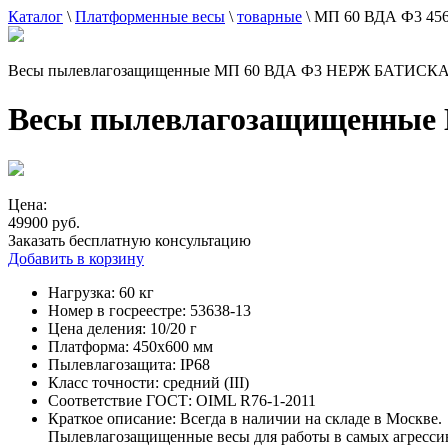
Каталог
\
Платформенные весы
\
товарные
\
МП 60 ВДА Ф3 4
Весы пылевлагозащищенные МП 60 ВДА Ф3 НЕРЖ БАТИСК
Весы пылевлагозащищенны
Цена:
49900 руб.
Заказать бесплатную консультацию
Добавить в корзину
Нагрузка:
60 кг
Номер в госреестре:
53638-13
Цена деления:
10/20 г
Платформа:
450x600 мм
Пылевлагозащита:
IP68
Класс точности:
средний (III)
Соответствие ГОСТ:
OIML R76-1-2011
Краткое описание:
Всегда в наличии на складе в Москве.
Пылевлагозащищенные весы для работы в самых агресси