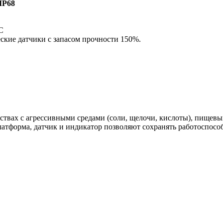
IP68
С
кие датчики c запасом прочности 150%.
вах с агрессивными средами (соли, щелочи, кислоты), пищевых
атформа, датчик и индикатор позволяют сохранять работоспосо