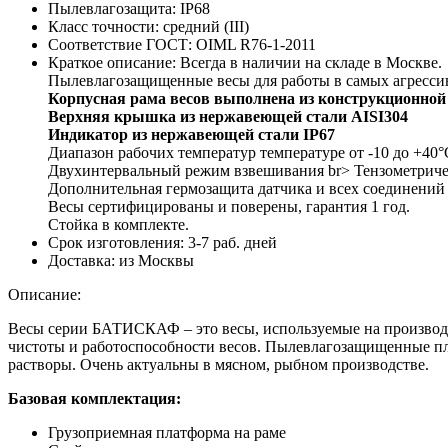
Пылевлагозащита:
IP68
Класс точности:
средний (III)
Соответствие ГОСТ:
OIML R76-1-2011
Краткое описание:
Всегда в наличии на складе в Москве.
Пылевлагозащищенные весы для работы в самых агресси
Корпусная рама весов выполнена из конструкционно
Верхняя крышка из нержавеющей стали AISI304
Индикатор из нержавеющей стали IP67
Диапазон рабочих температур температуре от -10 до +40°
Двухинтервальный режим взвешивания br> Тензометричес
Дополнительная гермозащита датчика и всех соединений
Весы сертифицированы и поверены, гарантия 1 год.
Стойка в комплекте.
Срок изготовления:
3-7 раб. дней
Доставка:
из Москвы
Описание:
Весы серии БАТИСКАФ – это весы, используемые на производст
чистоты и работоспособности весов. Пылевлагозащищенные пл
растворы. Очень актуальны в мясном, рыбном производстве.
Базовая комплектация:
Грузоприемная платформа на раме