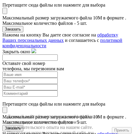
Перетащите сюда файлы или нажмите для выбора
Максимальный размер загружаемого файла 10M в формате .
Максимальное количество файлов - 5 шт.
Заказать
Нажима на кнопку Вы даете свое согласие на
обработку
Ваших персональных данных
и соглашаетесь с
политикой
конфиденциальности
Закрыть окно
Оставьте свой номер
телефона, мы перезвоним вам
Перетащите сюда файлы или нажмите для выбора
Данный веб-сайт использует cookie-файлы в
Максимальный размер загружаемого файла 10M в формате .
целях предоставления вам лучшего
Максимальное количество файлов - 5 шт.
пользовательского опыта на нашем сайте.
Заказать
Принять
Продолжая использовать данный сайт, вы
Нажима на кнопку Вы даете свое согласие на
обработку