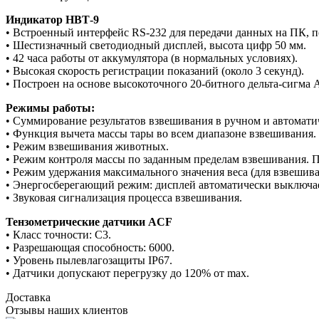
Индикатор НВТ-9
• Встроенный интерфейс RS-232 для передачи данных на ПК, 
• Шестизначный светодиодный дисплей, высота цифр 50 мм.
• 42 часа работы от аккумулятора (в нормальных условиях).
• Высокая скорость регистрации показаний (около 3 секунд).
• Построен на основе высокоточного 20-битного дельта-сигма
Режимы работы:
• Суммирование результатов взвешивания в ручном и автомати
• Функция вычета массы тары во всем диапазоне взвешивания.
• Режим взвешивания животных.
• Режим контроля массы по заданным пределам взвешивания. П
• Режим удержания максимального значения веса (для взвешива
• Энергосберегающий режим: дисплей автоматически выключает
• Звуковая сигнализация процесса взвешивания.
Тензометрические датчики ACF
• Класс точности: C3.
• Разрешающая способность: 6000.
• Уровень пылевлагозащиты IP67.
• Датчики допускают перегрузку до 120% от max.
Доставка
Отзывы наших клиентов