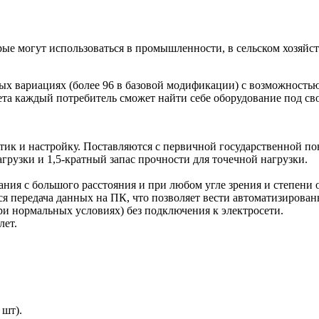
 могут использоваться в промышленности, в сельском хозяйстве, 
х вариациях (более 96 в базовой модификации) с возможность
ета каждый потребитель сможет найти себе оборудование под св
ик и настройку. Поставляются с первичной государственной пов
грузки и 1,5-кратный запас прочности для точечной нагрузки.
ния с большого расстояния и при любом угле зрения и степени
я передача данных на ПК, что позволяет вести автоматизирован
ри нормальных условиях) без подключения к электросети.
лет.
 шт).