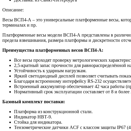
Описание:
Весы ВСП4-А – это универсальные платформенные весы, которые
терминалах и пр.
Платформенные весы модели ВСП4-А представлены в различны
предела взвешивания, размера платформы и дискретности отсч
Преимущества платформенных весов ВСП4-А:
Все весы проходят проверку метрологических характерист
2,5-кратный запас прочности для равнораспределённой на
Устойчивость к ударным нагрузкам.
Яркий светодиодный дисплей позволяет считывать показа
Благодаря встроенному интерфейсу RS-232 осуществляетс
Встроенный аккумулятор обеспечивает 42 часа работы (п
Нормативный срок эксплуатации составляет от 8 и более 
Базовый комплект поставки:
Платформа из конструкционной стали.
Индикатор НВТ-9.
Стойка для индикатора.
Тензометрические датчики ACF с классом защиты IP67 (4