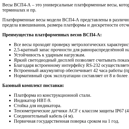
Весы ВСП4-А – это универсальные платформенные весы, которые
терминалах и пр.
Платформенные весы модели ВСП4-А представлены в различны
предела взвешивания, размера платформы и дискретности отсч
Преимущества платформенных весов ВСП4-А:
Все весы проходят проверку метрологических характерист
2,5-кратный запас прочности для равнораспределённой на
Устойчивость к ударным нагрузкам.
Яркий светодиодный дисплей позволяет считывать показа
Благодаря встроенному интерфейсу RS-232 осуществляетс
Встроенный аккумулятор обеспечивает 42 часа работы (п
Нормативный срок эксплуатации составляет от 8 и более 
Базовый комплект поставки:
Платформа из конструкционной стали.
Индикатор НВТ-9.
Стойка для индикатора.
Тензометрические датчики ACF с классом защиты IP67 (4
Соединительный кабель (4 м).
Первичная государственная поверка сроком на 1 год.