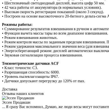
• Шестизначный светодиодный дисплей, высота цифр 50 мм.
• 42 часа работы от аккумулятора (в нормальных условиях).
• Высокая скорость регистрации показаний (около 3 секунд).
• Построен на основе высокоточного 20-битного дельта-сигма
Режимы работы:
• Суммирование результатов взвешивания в ручном и автомати
• Функция вычета массы тары во всем диапазоне взвешивания.
• Режим взвешивания животных.
• Режим контроля массы по заданным пределам взвешивания. П
• Режим удержания максимального значения веса (для взвешива
• Энергосберегающий режим: дисплей автоматически выключает
• Звуковая сигнализация процесса взвешивания.
Тензометрические датчики ACF
• Класс точности: C3.
• Разрешающая способность: 6000.
• Уровень пылевлагозащиты IP67.
• Датчики допускают перегрузку до 120% от max.
Доставка
Отзывы наших клиентов
Эссен Продакшн
... Я сразу Вас вспомнил, Думаю, же люди весы могут поставить