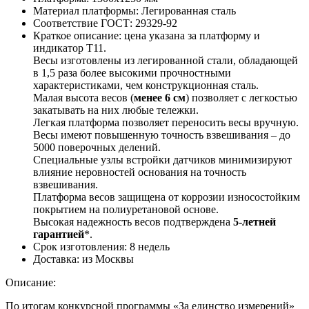
Материал платформы:
Легированная сталь
Соответствие ГОСТ:
29329-92
Краткое описание:
цена указана за платформу и
индикатор Т11.
Весы изготовлены из легированной стали, обладающей
в 1,5 раза более высокими прочностными
характеристиками, чем конструкционная сталь.
Малая высота весов (
менее 6 см
) позволяет с легкостью
закатывать на них любые тележки.
Легкая платформа позволяет переносить весы вручную.
Весы имеют повышенную точность взвешивания – до
5000 поверочных делений.
Специальные узлы встройки датчиков минимизируют
влияние неровностей основания на точность
взвешивания.
Платформа весов защищена от коррозии износостойким
покрытием на полиуретановой основе.
Высокая надежность весов подтверждена
5-летней
гарантией
*.
Срок изготовления:
8 недель
Доставка:
из Москвы
Описание:
По итогам конкурсной программы «За единство измерений»