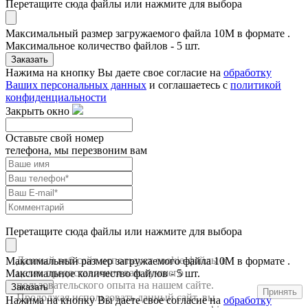
Перетащите сюда файлы или нажмите для выбора
Максимальный размер загружаемого файла 10M в формате .
Максимальное количество файлов - 5 шт.
Заказать
Нажима на кнопку Вы даете свое согласие на
обработку
Ваших персональных данных
и соглашаетесь с
политикой
конфиденциальности
Закрыть окно
Оставьте свой номер
телефона, мы перезвоним вам
Перетащите сюда файлы или нажмите для выбора
Данный веб-сайт использует cookie-файлы в
Максимальный размер загружаемого файла 10M в формате .
целях предоставления вам лучшего
Максимальное количество файлов - 5 шт.
пользовательского опыта на нашем сайте.
Заказать
Принять
Продолжая использовать данный сайт, вы
Нажима на кнопку Вы даете свое согласие на
обработку