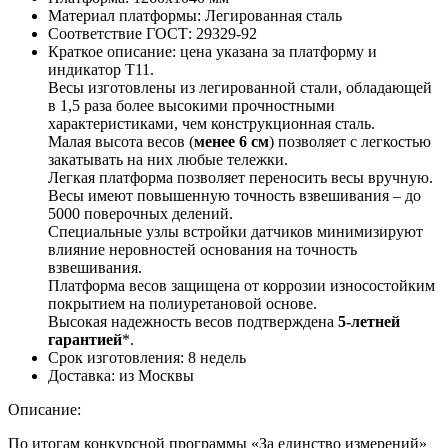
Материал платформы:
Легированная сталь
Соответствие ГОСТ:
29329-92
Краткое описание:
цена указана за платформу и
индикатор Т11.
Весы изготовлены из легированной стали, обладающей
в 1,5 раза более высокими прочностными
характеристиками, чем конструкционная сталь.
Малая высота весов (
менее 6 см
) позволяет с легкостью
закатывать на них любые тележки.
Легкая платформа позволяет переносить весы вручную.
Весы имеют повышенную точность взвешивания – до
5000 поверочных делений.
Специальные узлы встройки датчиков минимизируют
влияние неровностей основания на точность
взвешивания.
Платформа весов защищена от коррозии износостойким
покрытием на полиуретановой основе.
Высокая надежность весов подтверждена
5-летней
гарантией
*.
Срок изготовления:
8 недель
Доставка:
из Москвы
Описание:
По итогам конкурсной программы «За единство измерений»