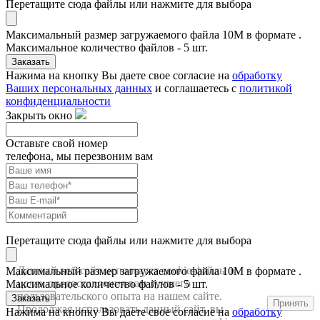
Перетащите сюда файлы или нажмите для выбора
Максимальный размер загружаемого файла 10M в формате .
Максимальное количество файлов - 5 шт.
Заказать
Нажима на кнопку Вы даете свое согласие на
обработку
Ваших персональных данных
и соглашаетесь с
политикой
конфиденциальности
Закрыть окно
Оставьте свой номер
телефона, мы перезвоним вам
Перетащите сюда файлы или нажмите для выбора
Данный веб-сайт использует cookie-файлы в
Максимальный размер загружаемого файла 10M в формате .
целях предоставления вам лучшего
Максимальное количество файлов - 5 шт.
пользовательского опыта на нашем сайте.
Заказать
Принять
Продолжая использовать данный сайт, вы
Нажима на кнопку Вы даете свое согласие на
обработку