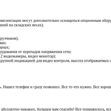
омплектации могут дополнительно оснащаться опционным обор
ний на складских весах);
рузчиком);
шью;
дных;
рудования от перепадов напряжения сети;
2 видеокамеры, видео монитор);
упной индикацией для видео контроля, высота отображаемых цифр
. Нашел телефон и сразу позвонил. Все то что нужно. Все хорошо
 ну абсолютно никаких, большое вам спасибо! Все понравилось, в