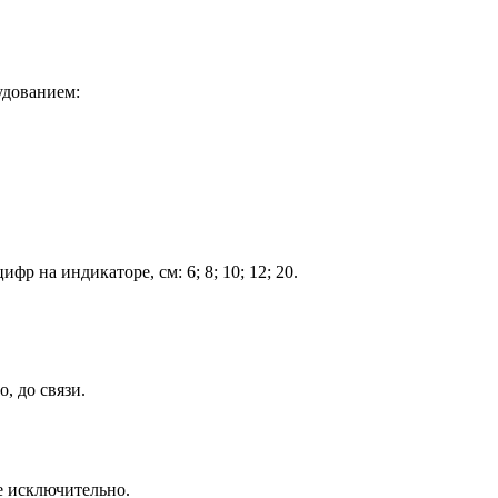
удованием:
 на индикаторе, см: 6; 8; 10; 12; 20.
, до связи.
се исключительно.