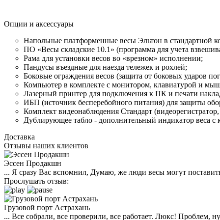
Опции и аксессуары
Напольные платформенные весы Эльтон в стандартной к
ПО «Весы складские 10.1» (программа для учета взвешива
Рама для установки весов во «врезном» исполнении;
Пандусы въездные для наезда тележек и рохлей;
Боковые ограждения весов (защита от боковых ударов пог
Компьютер в комплекте с монитором, клавиатурой и мы
Лазерный принтер для подключения к ПК и печати накла
ИБП (источник бесперебойного питания) для защиты обо
Комплект видеонаблюдения Стандарт (видеорегистратор, 
Дублирующее табло - дополнительный индикатор веса с кр
Доставка
Отзывы наших клиентов
Эссен Продакшн
... Я сразу Вас вспомнил, Думаю, же люди весы могут поставить
Прослушать отзыв:
Грузовой порт Астрахань
... Все собрали, все проверили, все работает. Люкс! Проблем,