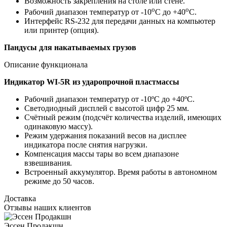
Возможность закрепления на столе или стене.
о
о
Рабочий диапазон температур от -10
С до +40
С.
Интерфейс RS-232 для передачи данных на компьютер
или принтер (опция).
Пандусы для накатываемых грузов
Описание функционала
Индикатор WI-5R из ударопрочной пластмассы
Рабочий диапазон температур от -10ºС до +40ºС.
Светодиодный дисплей с высотой цифр 25 мм.
Счётный режим (подсчёт количества изделий, имеющих
одинаковую массу).
Режим удержания показаний весов на дисплее
индикатора после снятия нагрузки.
Компенсация массы тары во всем диапазоне
взвешивания.
Встроенный аккумулятор. Время работы в автономном
режиме до 50 часов.
Доставка
Отзывы наших клиентов
Эссен Продакшн