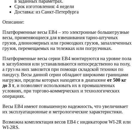
в заданных параметрах.
Срок изготовления:
4 недели
Доставка:
из Санкт-Петербурга
Описание:
Платформенные весы EB4 – это электронные большегрузные
весы, применяющиеся для взвешивания тарно-штучных
грузов, длинномерных или громоздких грузов, запаллеченных
грузов, перемещаемых на тележках или погрузчиках.
Платформенные весы серии ЕВ4 монтируются на уровне пола
в заглубления или устанавливаются непосредственно на полу,
а груз на них завозится при помощи складской техники по
пандусу. Весы данной серии обладают широкими границами
нагрузки, пределы которых находятся в диапазоне
от 500 кг
до 3 т
, и позволяют использовать их в промышленных
условиях, при торгово-коммерческих и технологических
операциях.
Весы ЕВ4 имеют повышенную надежность, что увеличивает
их эксплуатационные и метрологические характеристики.
Возможна комплектация весов ЕВ4 с индикатором WI-2R или
WI-2RS.