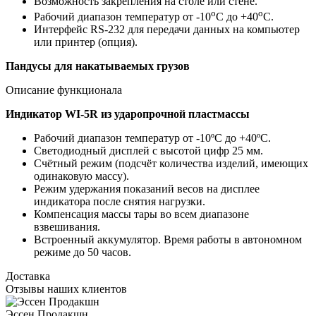
Возможность закрепления на столе или стене.
о
о
Рабочий диапазон температур от -10
С до +40
С.
Интерфейс RS-232 для передачи данных на компьютер
или принтер (опция).
Пандусы для накатываемых грузов
Описание функционала
Индикатор WI-5R из ударопрочной пластмассы
Рабочий диапазон температур от -10ºС до +40ºС.
Светодиодный дисплей с высотой цифр 25 мм.
Счётный режим (подсчёт количества изделий, имеющих
одинаковую массу).
Режим удержания показаний весов на дисплее
индикатора после снятия нагрузки.
Компенсация массы тары во всем диапазоне
взвешивания.
Встроенный аккумулятор. Время работы в автономном
режиме до 50 часов.
Доставка
Отзывы наших клиентов
Эссен Продакшн