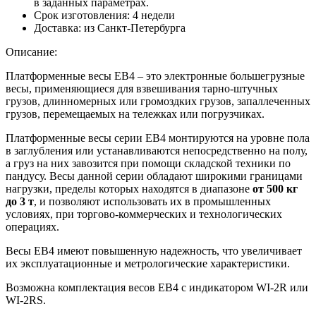
в заданных параметрах.
Срок изготовления:
4 недели
Доставка:
из Санкт-Петербурга
Описание:
Платформенные весы EB4 – это электронные большегрузные
весы, применяющиеся для взвешивания тарно-штучных
грузов, длинномерных или громоздких грузов, запаллеченных
грузов, перемещаемых на тележках или погрузчиках.
Платформенные весы серии ЕВ4 монтируются на уровне пола
в заглубления или устанавливаются непосредственно на полу,
а груз на них завозится при помощи складской техники по
пандусу. Весы данной серии обладают широкими границами
нагрузки, пределы которых находятся в диапазоне
от 500 кг
до 3 т
, и позволяют использовать их в промышленных
условиях, при торгово-коммерческих и технологических
операциях.
Весы ЕВ4 имеют повышенную надежность, что увеличивает
их эксплуатационные и метрологические характеристики.
Возможна комплектация весов ЕВ4 с индикатором WI-2R или
WI-2RS.