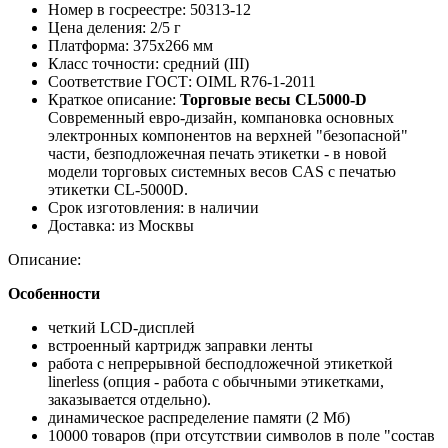
Номер в госреестре:
50313-12
Цена деления:
2/5 г
Платформа:
375х266 мм
Класс точности:
средний (III)
Соответствие ГОСТ:
OIML R76-1-2011
Краткое описание:
Торговые весы CL5000-D
Современный евро-дизайн, компановка основных
электронных компонентов на верхней "безопасной"
части, безподложечная печать этикетки - в новой
модели торговых системных весов CAS с печатью
этикетки CL-5000D.
Срок изготовления:
в наличии
Доставка:
из Москвы
Описание:
Особенности
четкий LCD-дисплей
встроенный картридж заправки ленты
работа с непрерывной бесподложечной этикеткой
linerless (опция - работа с обычными этикетками,
заказывается отдельно).
динамическое распределение памяти (2 Мб)
10000 товаров (при отсутствии символов в поле "состав