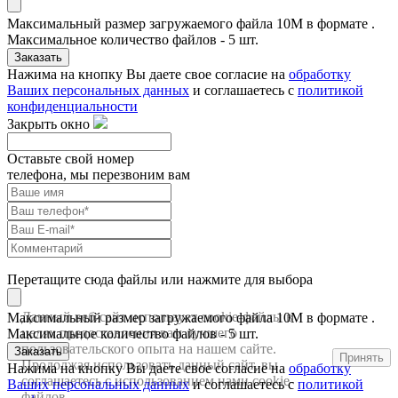
Максимальный размер загружаемого файла 10M в формате .
Максимальное количество файлов - 5 шт.
Заказать
Нажима на кнопку Вы даете свое согласие на
обработку
Ваших персональных данных
и соглашаетесь с
политикой
конфиденциальности
Закрыть окно
Оставьте свой номер
телефона, мы перезвоним вам
Перетащите сюда файлы или нажмите для выбора
Данный веб-сайт использует cookie-файлы в
Максимальный размер загружаемого файла 10M в формате .
целях предоставления вам лучшего
Максимальное количество файлов - 5 шт.
пользовательского опыта на нашем сайте.
Заказать
Принять
Продолжая использовать данный сайт, вы
Нажима на кнопку Вы даете свое согласие на
обработку
соглашаетесь с использованием нами cookie-
Ваших персональных данных
и соглашаетесь с
политикой
файлов.