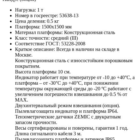
Нагрузка:
1 т
Номер в госреестре:
53638-13
Цена деления:
0.5 кг
Платформа:
1500х1500 мм
Материал платформы:
Конструкционная сталь
Класс точности:
средний (III)
Соответствие ГОСТ:
53228-2008
Краткое описание:
Всегда в наличии на складе в
Москве.
Конструкционная сталь с износостойким порошковым
покрытием.
Высота платформы 10 см.
Индикатор работает при температуре от -10 до +40°С, а
платформа – от -30°С до +40°С, при понижении
температуры окружающей среды до -20 ºС работают с
увеличением погрешности взвешивания до 0.5 % от
MAX.
Двухинтервальный режим взвешивания (опция).
Пылевлагозащита индикатор и платформа IP64.
Тензометрические датчики ZEMIC с двукратным
запасом прочности.
Весы сертифицированы и поверены, гарантия 1 год.
Длина сигнального кабеля 3 м.
Пылевлагозащита платформы и датчиков IP65.