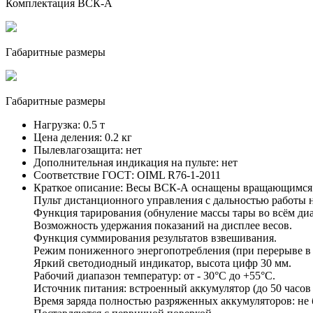
Комплектация ВСК-А
Габаритные размеры
Габаритные размеры
Нагрузка:
0.5 т
Цена деления:
0.2 кг
Пылевлагозащита:
нет
Дополнительная индикация на пульте:
нет
Соответствие ГОСТ:
OIML R76-1-2011
Краткое описание:
Весы ВСК-А оснащены вращающимся
Пульт дистанционного управления с дальностью работы 
Функция тарирования (обнуление массы тары во всём ди
Возможность удержания показаний на дисплее весов.
Функция суммирования результатов взвешивания.
Режим пониженного энергопотребления (при перерыве в р
Яркий светодиодный индикатор, высота цифр 30 мм.
Рабочий диапазон температур: от - 30°C до +55°С.
Источник питания: встроенный аккумулятор (до 50 часов 
Время заряда полностью разряженных аккумуляторов: не б