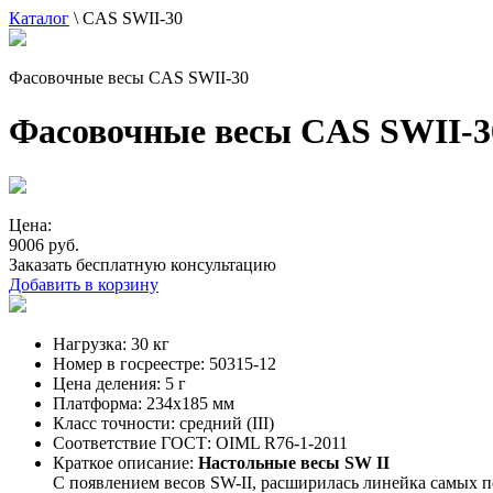
Каталог
\
CAS SWII-30
Фасовочные весы CAS SWII-30
Фасовочные весы CAS SWII-3
Цена:
9006 руб.
Заказать бесплатную консультацию
Добавить в корзину
Нагрузка:
30 кг
Номер в госреестре:
50315-12
Цена деления:
5 г
Платформа:
234x185 мм
Класс точности:
средний (III)
Соответствие ГОСТ:
OIML R76-1-2011
Краткое описание:
Настольные весы SW II
С появлением весов SW-II, расширилась линейка самых 