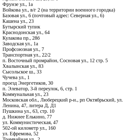
Фрунзе ул., 1а
Войкова ул., в/г 2 (на территории военного городка)
Базовая ул., 6 (почтовый адрес: Северная ул., 6)
Кашена ул., 23
Бутырский тупик
Краснодонская ул., 64
Кулакова пр., 28б
Заводская ул., 1а
Профсоюзная ул., 7
Транспортная ул., 22/2
п. Восточный промрайон, Сосновая ул., 12 стр. 5
Хвалынская ул., 83
Сысольское ш., 33
Чучева ул., 1
проезд Энергетиков, 30
п. Элеватор, 3-й переулок, 6, стр. 1
Коммунальная ул., 23
Московская обл., Люберецкий р-н., рп Октябрьский, ул.
Ленина, 47, литера Д, Д1
Пушкина ул., 63, стр. 10
д. Нижнее Елькино, 77
ул. Коммунистическая, 47
502-ой километр ул., 160
ул. Ефремова, 52
Трамвайная ул., 2