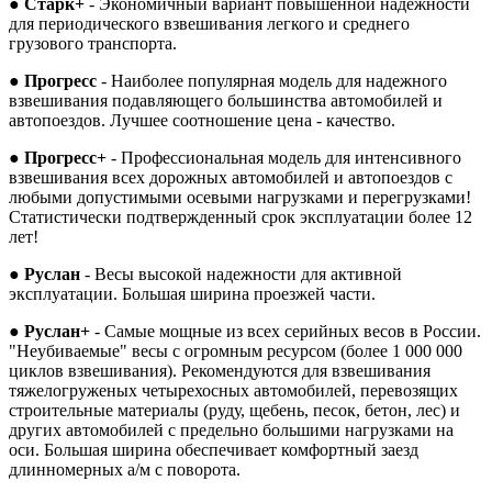
●
Старк+
- Экономичный вариант повышенной надежности
для периодического взвешивания легкого и среднего
грузового транспорта.
●
Прогресс
- Наиболее популярная модель для надежного
взвешивания подавляющего большинства автомобилей и
автопоездов. Лучшее соотношение цена - качество.
●
Прогресс+
- Профессиональная модель для интенсивного
взвешивания всех дорожных автомобилей и автопоездов с
любыми допустимыми осевыми нагрузками и перегрузками!
Статистически подтвержденный срок эксплуатации более 12
лет!
●
Руслан
- Весы высокой надежности для активной
эксплуатации. Большая ширина проезжей части.
●
Руслан+
- Самые мощные из всех серийных весов в России.
"Неубиваемые" весы с огромным ресурсом (более 1 000 000
циклов взвешивания). Рекомендуются для взвешивания
тяжелогруженых четырехосных автомобилей, перевозящих
строительные материалы (руду, щебень, песок, бетон, лес) и
других автомобилей с предельно большими нагрузками на
оси. Большая ширина обеспечивает комфортный заезд
длинномерных а/м с поворота.