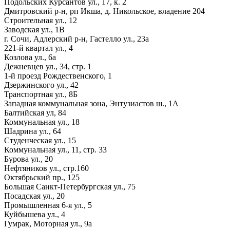
Подольских Курсантов ул., 17, к. 2
Дмитровский р-н, рп Икша, д. Никольское, владение 204
Строительная ул., 12
Заводская ул., 1В
г. Сочи, Адлерский р-н, Гастелло ул., 23а
221-й квартал ул., 4
Козлова ул., 6а
Дежневцев ул., 34, стр. 1
1-й проезд Рождественского, 1
Дзержинского ул., 42
Транспортная ул., 8Б
Западная коммунальная зона, Энтузиастов ш., 1А
Балтийская ул, 84
Коммунальная ул., 18
Шадрина ул., 64
Студенческая ул., 15
Коммунальная ул., 11, стр. 33
Бурова ул., 20
Нефтяников ул., стр.160
Октябрьский пр., 125
Большая Санкт-Петербургская ул., 75
Посадская ул., 20
Промышленная 6-я ул., 5
Куйбышева ул., 4
Гумрак, Моторная ул., 9а