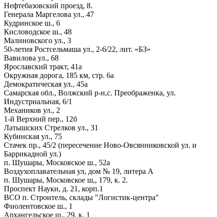
Нефтебазовский проезд, 8.
Генерала Маргелова ул., 47
Кудринское ш., 6
Кисловодское ш., 48
Малиновского ул., 3
50-летия Ростсельмаша ул., 2-6/22, лит. «БЗ»
Вавилова ул., 68
Ярославский тракт, 41а
Окружная дорога, 185 км, стр. 6а
Демократическая ул., 45а
Самарская обл., Волжский р-н,с. Преображенка, ул.
Индустриальная, 6/1
Механиков ул., 2
1-й Верхний пер., 12б
Латышских Стрелков ул., 31
Кубинская ул., 75
Стачек пр., 45/2 (пересечение Ново-Овсянниковской ул. и
Баррикадной ул.)
п. Шушары, Московское ш., 52а
Воздухоплавательная ул, дом № 19, литера А
п. Шушары, Московское ш,, 179, к. 2.
Проспект Науки, д. 21, корп.1
ВСО п. Строитель, склады "Логистик-центра"
Фиолентовское ш., 1
Архангельское ш., 29, к. 1