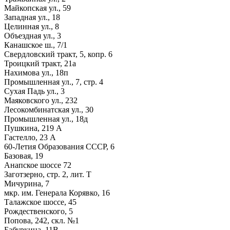
Майкопская ул., 59
Западная ул., 18
Целинная ул., 8
Объездная ул., 3
Канашское ш., 7/1
Свердловский тракт, 5, копр. 6
Троицкий тракт, 21а
Нахимова ул., 18п
Промышленная ул., 7, стр. 4
Сухая Падь ул., 3
Маяковского ул., 232
Лесокомбинатская ул., 30
Промышленная ул., 18д
Пушкина, 219 А
Гастелло, 23 А
60-Летия Образования СССР, 6
Базовая, 19
Анапское шоссе 72
Заготзерно, стр. 2, лит. Т
Мичурина, 7
мкр. им. Генерала Корявко, 16
Талажское шоссе, 45
Рождественского, 5
Попова, 242, скл. №1
Бабуркина, 11В