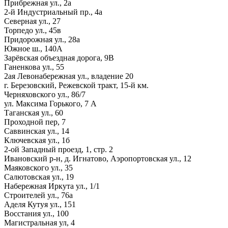
Прибрежная ул., 2а
2-й Индустриальный пр., 4а
Северная ул., 27
Торпедо ул., 45в
Придорожная ул., 28а
Южное ш., 140А
Зарёвская объездная дорога, 9В
Ганенкова ул., 55
2ая Левонабережная ул., владение 20
г. Березовский, Режевской тракт, 15-й км.
Черняховского ул., 86/7
ул. Максима Горького, 7 А
Таганская ул., 60
Проходной пер, 7
Саввинская ул., 14
Ключевская ул., 1б
2-ой Западный проезд, 1, стр. 2
Ивановский р-н, д. Игнатово, Аэропортовская ул., 12
Маяковского ул., 35
Салютовская ул., 19
Набережная Иркута ул., 1/1
Строителей ул., 76а
Аделя Кутуя ул., 151
Восстания ул., 100
Магистральная ул, 4