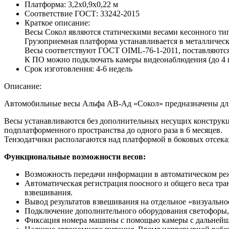
Платформа:
3,2х0,9х0,22 м
Соответствие ГОСТ:
33242-2015
Краткое описание:
Весы Сокол являются статическими весами кесонного ти
Грузоприемная платформа устанавливается в металличес
Весы соответствуют ГОСТ OIML-76-1-2011, поставляются
К ПО можно подключать камеры видеонаблюдения (до 4 шт
Срок изготовления:
4-6 недель
Описание:
Автомобильные весы Альфа АВ-Ад «Сокол» предназначены для 
Весы устанавливаются без дополнительных несущих конструкц
подплатформенного пространства до одного раза в 6 месяцев.
Тензодатчики располагаются над платформой в боковых отсеках
Функциональные возможности весов:
Возможность передачи информации в автоматическом режи
Автоматическая регистрация поосного и общего веса тра
взвешивания.
Вывод результатов взвешивания на отдельное «визуальное
Подключение дополнительного оборудования светофоры,
Фиксация номера машины с помощью камеры с дальнейши