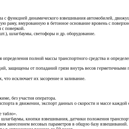
па с функцией динамического взвешивания автомобилей, движущи
кую раму, вмурованную в бетонное основание вровень с поверх
 с поверкой.
.), шлагбаумы, светофоры и др. оборудование.
определения полной массы транспортного средства и определен
ий, защищены от попаданий грязи внутрь весов герметичными 
, что исключает их засорение и заливание.
ме, без участия оператора.
нспорта в движении, экспорт данных о скорости и массе каждой 
 табло».
 шлагбаумы, кнопки взвешивания, датчики положения транспорт
м занесением весовых параметров в общую базу взвешиваний.