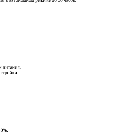
ы в автономном режиме до 50 часов.
м питания.
встройки.
,0%.