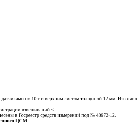
 датчиками по 10 т и верхним листом толщиной 12 мм. Изготавл
егистрации взвешиваний.<
несены в Госреестр средств измерений под № 48972-12.
венного ЦСМ
.