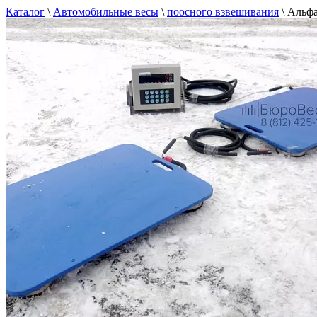
Каталог
\
Автомобильные весы
\
поосного взвешивания
\
Альфа