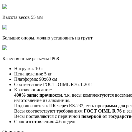
Высота весов 55 мм
Большие опоры, можно установить на грунт
Качественные разъемы IP68
Нагрузка:
10 т
Цена деления:
5 кг
Платформа:
90х60 см
Соответствие ГОСТ:
OIML R76-1-2011
Краткое описание:
400% запас прочности,
т.к. весы комплектуются восемью
изготовление из алюминия.
Подключаются к ПК через RS-232, есть программа для р
Весы соответствуют требованиям
ГОСТ
OIML
R
76
и за
Весы поставляются с первичной
поверкой от
государст
Срок изготовления:
4-6 недель
Описание: