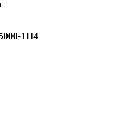
4
5000-1П4