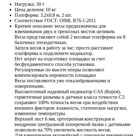
Нагрузка:
30 т
Цена деления:
10 кг
Платформа:
3,2х0,8 м, 2 шт.
Соответствие ГОСТ:
OIML R76-1-2011
Краткое описание:
весы предназначены для
взвешивания двух и трехосных мостов целиком.
Весы представляют собой 2 весовые платформы на 8
балочных тензодатчиках.
Запуск весов в работу за час: просто расставьте
платформы и подключите индикатор.
Нет затрат на подготовку площадки за счет
бесфундаментного способа установки.
Регулируемые по высоте опоры позволяют
компенсировать неровности площадки
Весы поставляются уже откалиброванными и
поверенными.
Высокоточный надежный индикатор CAS (Корея),
герметичные разъемы и датчики класса точности С3
сохраняют 100% точность весов при воздействии
внешних факторов: влажность, статические нагрузки,
изменение температуры.
Верхний лист 6 мм, ортотропная конструкция и
внедрение центральной поперечной балки с датчиками
позволило на 70% увеличить жесткость весов.
Для взвешивания автомобилей с прицепом рекомендуем