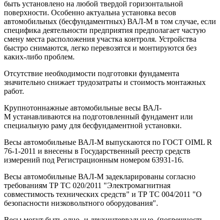
быть установлено на любой твердой горизонтальной
поверхности. Особенно актуальна установка весов
автомобильных (бесфундаментных) ВАЛ-М в том случае, если
специфика деятельности предприятия предполагает частую
смену места расположения участка контроля. Устройства
быстро снимаются, легко перевозятся и монтируются без
каких-либо проблем.
Отсутствие необходимости подготовки фундамента
значительно снижает трудозатраты и стоимость монтажных
работ.
Крупнотоннажные автомобильные весы ВАЛ-
М устанавливаются на подготовленный фундамент или
специальную раму для бесфундаментной установки.
Весы автомобильные ВАЛ-М выпускаются по ГОСТ OIML R
76-1-2011 и внесены в Государственный реестр средств
измерений под Регистрационным номером 63931-16.
Весы автомобильные ВАЛ-М задекларированы согласно
требованиям ТР ТС 020/2011 "Электромагнитная
совместимость технических средств" и ТР ТС 004/2011 "О
безопасности низковольтного оборудования".
Весы могут быть одно- и двухинтервальные (погрешность