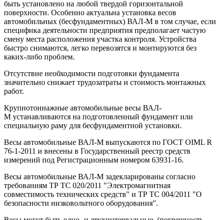
быть установлено на любой твердой горизонтальной
поверхности. Особенно актуальна установка весов
автомобильных (бесфундаментных) ВАЛ-М в том случае, если
специфика деятельности предприятия предполагает частую
смену места расположения участка контроля. Устройства
быстро снимаются, легко перевозятся и монтируются без
каких-либо проблем.
Отсутствие необходимости подготовки фундамента
значительно снижает трудозатраты и стоимость монтажных
работ.
Крупнотоннажные автомобильные весы ВАЛ-
М устанавливаются на подготовленный фундамент или
специальную раму для бесфундаментной установки.
Весы автомобильные ВАЛ-М выпускаются по ГОСТ OIML R
76-1-2011 и внесены в Государственный реестр средств
измерений под Регистрационным номером 63931-16.
Весы автомобильные ВАЛ-М задекларированы согласно
требованиям ТР ТС 020/2011 "Электромагнитная
совместимость технических средств" и ТР ТС 004/2011 "О
безопасности низковольтного оборудования".
Весы могут быть одно- и двухинтервальные (погрешность