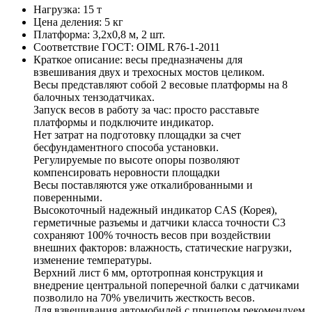
Нагрузка:
15 т
Цена деления:
5 кг
Платформа:
3,2х0,8 м, 2 шт.
Соответствие ГОСТ:
OIML R76-1-2011
Краткое описание:
весы предназначены для
взвешивания двух и трехосных мостов целиком.
Весы представляют собой 2 весовые платформы на 8
балочных тензодатчиках.
Запуск весов в работу за час: просто расставьте
платформы и подключите индикатор.
Нет затрат на подготовку площадки за счет
бесфундаментного способа установки.
Регулируемые по высоте опоры позволяют
компенсировать неровности площадки
Весы поставляются уже откалиброванными и
поверенными.
Высокоточный надежный индикатор CAS (Корея),
герметичные разъемы и датчики класса точности С3
сохраняют 100% точность весов при воздействии
внешних факторов: влажность, статические нагрузки,
изменение температуры.
Верхний лист 6 мм, ортотропная конструкция и
внедрение центральной поперечной балки с датчиками
позволило на 70% увеличить жесткость весов.
Для взвешивания автомобилей с прицепом рекомендуем