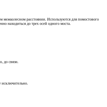
ом межколесном расстоянии. Используются для помостового
но находиться до трех осей одного моста.
, до связи.
се исключительно.