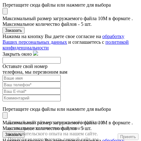
Перетащите сюда файлы или нажмите для выбора
Максимальный размер загружаемого файла 10M в формате .
Максимальное количество файлов - 5 шт.
Заказать
Нажима на кнопку Вы даете свое согласие на
обработку
Ваших персональных данных
и соглашаетесь с
политикой
конфиденциальности
Закрыть окно
Оставьте свой номер
телефона, мы перезвоним вам
Перетащите сюда файлы или нажмите для выбора
Данный веб-сайт использует cookie-файлы в
Максимальный размер загружаемого файла 10M в формате .
целях предоставления вам лучшего
Максимальное количество файлов - 5 шт.
пользовательского опыта на нашем сайте.
Заказать
Принять
Продолжая использовать данный сайт, вы
Нажима на кнопку Вы даете свое согласие на
обработку