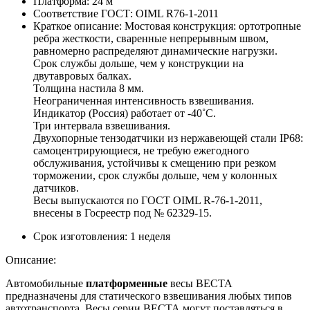
Платформа:
24 м
Соответствие ГОСТ:
OIML R76-1-2011
Краткое описание:
Мостовая конструкция: ортотропные
ребра жесткости, сваренные непрерывным швом,
равномерно распределяют динамические нагрузки.
Срок службы дольше, чем у конструкции на
двутавровых балках.
Толщина настила 8 мм.
Неограниченная интенсивность взвешивания.
Индикатор (Россия) работает от -40˚С.
Три интервала взвешивания.
Двухопорные тензодатчики из нержавеющей стали IP68:
самоцентрирующиеся, не требую ежегодного
обслуживания, устойчивы к смещению при резком
торможении, срок службы дольше, чем у колонных
датчиков.
Весы выпускаются по ГОСТ OIML R-76-1-2011,
внесены в Госреестр под № 62329-15.
Срок изготовления:
1 неделя
Описание:
Автомобильные
платформенные
весы ВЕСТА
предназначены для статического взвешивания любых типов
автотранспорта. Весы серии ВЕСТА могут поставляться в