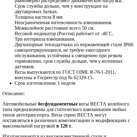
равномерно распределяют динамические нагрузки.
Срок службы дольше, чем у конструкции на
двутавровых балках.
Толщина настила 8 мм.
Неограниченная интенсивность взвешивания.
Межколейное расстояние всего 50 см.
Весовой индикатор (Россия) работает от -40˚С.
Три интервала взвешивания.
Двухопорные тензодатчики из нержавеющей стали IP68:
самоцентрирующиеся, не требую ежегодного
обслуживания, устойчивы к смещению при резком
торможении, срок службы дольше, чем у колонных
датчиков.
Весы выпускаются по ГОСТ OIML R-76-1-2011,
внесены в Госреестр под № 62329-15.
Срок изготовления:
1 неделя
Описание:
Автомобильные
бесфундаментные
весы ВЕСТА колейного
типа предназначены для статического взвешивания любых
типов автотранспорта. Весы серии ВЕСТА могут
поставляться в различных комплектациях и модификациях с
максимальной нагрузкой
в 120 т
.
Изготавливаются из высококачественной стали и