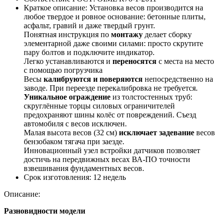
Краткое описание:
Установка весов производится на
любое твердое и ровное основание: бетонные плиты,
асфальт, гравий и даже твердый грунт.
Понятная инструкция по
монтажу
делает сборку
элементарной даже своими силами: просто скрутите
пару болтов и подключите индикатор.
Легко устанавливаются и
переносятся
с места на место
с помощью погрузчика
Весы
калибруются и поверяются
непосредственно на
заводе. При переезде перекалибровка не требуется.
Уникальное ограждение
из толстостенных труб:
скруглённые торцы силовых ограничителей
предохраняют шины колёс от повреждений. Съезд
автомобиля с весов исключен.
Малая высота весов (32 см)
исключает задевание
весов
бензобаком тягача при заезде.
Инновационный узел встройки датчиков позволяет
достичь на передвижных весах ВА-ПО точности
взвешивания фундаментных весов.
Срок изготовления:
12 недель
Описание:
Разновидности модели