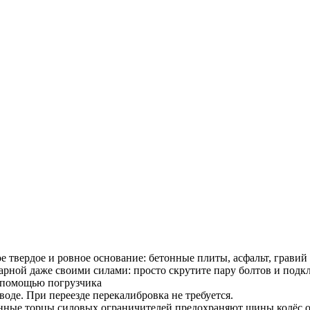
 твердое и ровное основание: бетонные плиты, асфальт, гравий 
арной даже своими силами: просто скрутите пару болтов и подк
с помощью погрузчика
воде. При переезде перекалибровка не требуется.
ённые торцы силовых ограничителей предохраняют шины колёс о