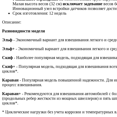
Малая высота весов (32 см)
исключает задевание
весов б
Инновационный узел встройки датчиков позволяет дост
Срок изготовления:
12 недель
Описание:
Разновидности модели
Эльф
- Экономичный вариант для взвешивания легкого и средн
Эльф+
- Экономичный вариант для взвешивания легкого и сред
Скиф
- Наиболее популярная модель, подходящая для взвешив
Скиф+
- Популярная модель, подходящая для взвешивания все
циклов*.
Караван
- Популярная модель повышенной надежности. Для ин
процесс взвешивания.
Караван+
- Рекомендуются для взвешивания автомобилей с б
(продольных ребер жесткости из мощных швеллеров) и пять шпа
циклов*.
* Циклические нагрузки без учета коррозии и температурных 