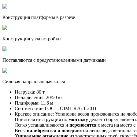
Конструкция платформы в разрезе
Конструкция узла встройки
Поставляются с предустановленными датчиками
Силовая направляющая колея
Нагрузка:
80 т
Цена деления:
20/50 кг
Платформа:
11,6 м
Соответствие ГОСТ:
OIML R76-1-2011
Краткое описание:
Установка весов производится на любое
Понятная инструкция по
монтажу
делает сборку элемент
Легко устанавливаются и
переносятся
с места на место 
Весы
калибруются и поверяются
непосредственно на за
Уникальное ограждение
из толстостенных труб: скругл