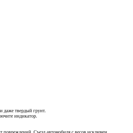
и даже твердый грунт.
лючите индикатор.
т повреждений. Съезд автомобиля с весов исключен.