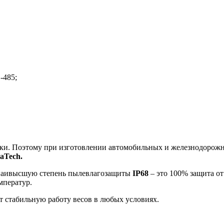
-485;
чики. Поэтому при изготовлении автомобильных и железнодоро
aTech.
наивысшую степень пылевлагозащиты
IP68
– это 100% защита от
мператур.
т стабильную работу весов в любых условиях.